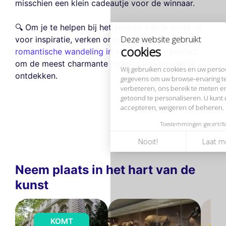
misschien een klein cadeautje voor de winnaar.
Wij gebruiken cookies en uw persoonlijke
gegevens om uw browse-ervaring te
verbeteren, ons bereik te meten en de advertenties die u worden
🔍 Om je te helpen bij het creëren van je route of
getoond te personaliseren. U kunt uw voorkeuren op elk moment
voor inspiratie, verken onze suggestie voor een
accepteren, weigeren of beheren.
romantische wandeling in Montmartre
– perfect
Toestemmingen gecertificeerd door
om de meest charmante hoekjes van de wijk te
ontdekken.
Nooit!
Laat me zien
Dit is ok voor mik
Neem plaats in het hart van de
kunst
KOMT