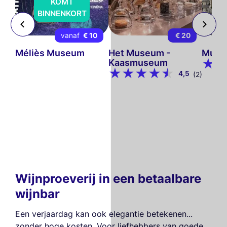
KOMT
BINNENKORT
 7
vanaf
€ 10
€ 20
t
Méliès Museum
Het Museum -
Musée
Kaasmuseum
m
4,5
(2)
Wijnproeverij in een betaalbare
wijnbar
Een verjaardag kan ook elegantie betekenen...
zonder hoge kosten. Voor liefhebbers van goede