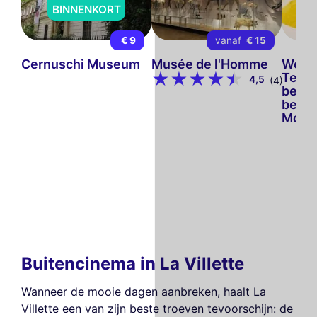
BINNENKORT
€ 9
vanaf
€ 15
Cernuschi Museum
Musée de l'Homme
Wolfg
Tento
4,5
(4)
berg d
bekli
Mone
Buitencinema in La Villette
Wanneer de mooie dagen aanbreken, haalt La
Villette een van zijn beste troeven tevoorschijn: de