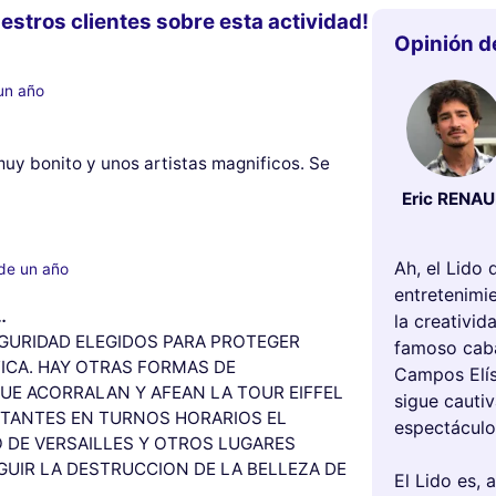
estros clientes sobre esta actividad!
Opinión d
un año
uy bonito y unos artistas magnificos. Se
Eric RENA
Ah, el Lido
de un año
entretenimie
…
la creativi
GURIDAD ELEGIDOS PARA PROTEGER
famoso caba
ICA. HAY OTRAS FORMAS DE
Campos Elíse
UE ACORRALAN Y AFEAN LA TOUR EIFFEL
sigue cauti
SITANTES EN TURNOS HORARIOS EL
espectáculo
O DE VERSAILLES Y OTROS LUGARES
GUIR LA DESTRUCCION DE LA BELLEZA DE
El Lido es, 