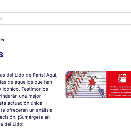
os
ris
s
as del Lido de París! Aquí,
ias de aquellos que han
o icónico. Testimonios
rindarán una mejor
ta actuación única.
e ofrecerán un análisis
ecisión. ¡Sumérgete en
a del Lido!