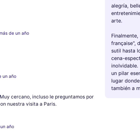
alegría, bel
entretenimi
arte.
 más de un año
Finalmente, 
française", 
sutil hasta 
cena-espect
inolvidable.
un pilar ese
e un año
lugar donde 
también a ma
 Muy cercano, incluso le preguntamos por
on nuestra visita a Paris.
 un año