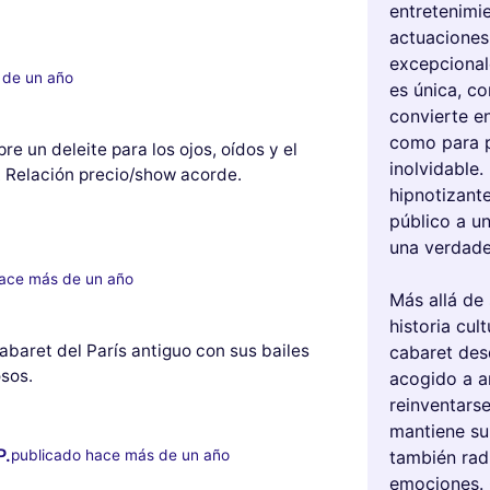
entretenimi
actuaciones
excepcionale
 de un año
es única, c
convierte en
como para p
re un deleite para los ojos, oídos y el
inolvidable.
. Relación precio/show acorde.
hipnotizant
público a u
una verdade
hace más de un año
Más allá de 
historia cul
baret del París antiguo con sus bailes
cabaret desd
sos.
acogido a a
reinventarse
mantiene su 
P.
publicado hace más de un año
también rad
emociones. 