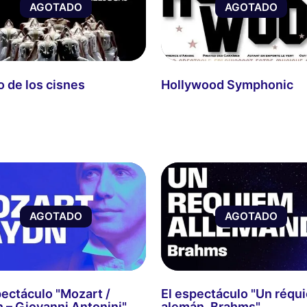
AGOTADO
AGOTADO
o de los cisnes
Hollywood Symphonic
AGOTADO
AGOTADO
pectáculo "Mozart /
El espectáculo "Un réqu
 – Giovanni Antonini"
alemán, Brahms"