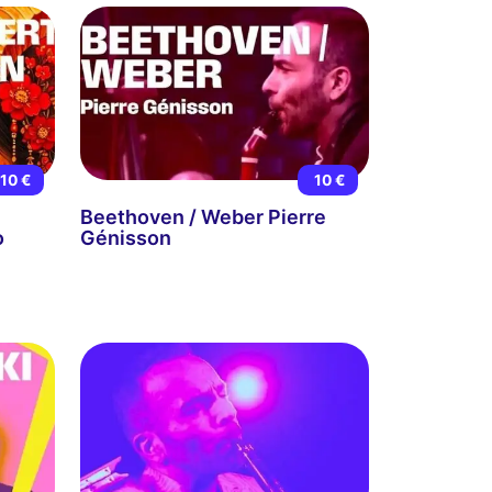
10 €
10 €
Beethoven / Weber Pierre
o
Génisson