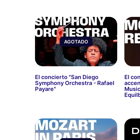
AGOTADO
El concierto "San Diego
El co
Symphony Orchestra - Rafael
accen
Payare"
Music
Equil