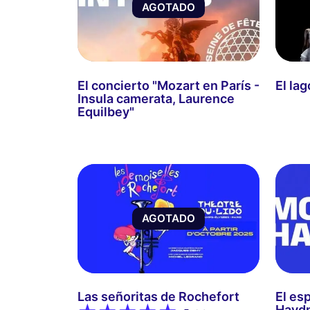
AGOTADO
El concierto "Mozart en París -
El lag
Insula camerata, Laurence
Equilbey"
AGOTADO
Las señoritas de Rochefort
El es
Haydn