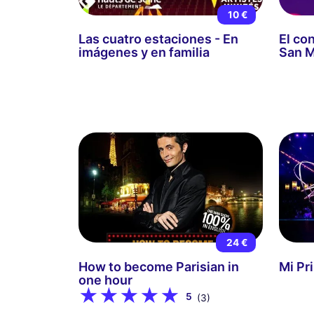
10 €
Las cuatro estaciones - En
El co
imágenes y en familia
San M
24 €
How to become Parisian in
Mi Pr
one hour
5
(3)