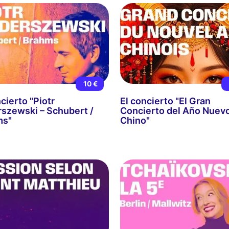
10 €
cierto "Piotr
El concierto "El Gran
szewski – Schubert /
Concierto del Año Nuev
ms"
Chino"