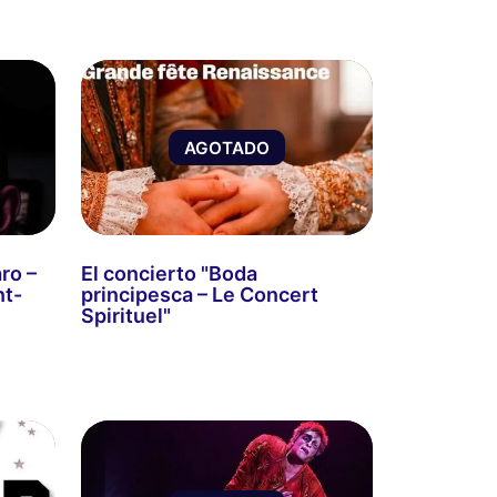
AGOTADO
ro –
El concierto "Boda
nt-
principesca – Le Concert
Spirituel"