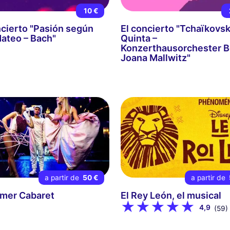
10 €
ncierto "Pasión según
El concierto "Tchaïkovski
ateo – Bach"
Quinta –
Konzerthausorchester Be
Joana Mallwitz"
a partir de
50 €
a partir de
imer Cabaret
El Rey León, el musical
4,9
(59)