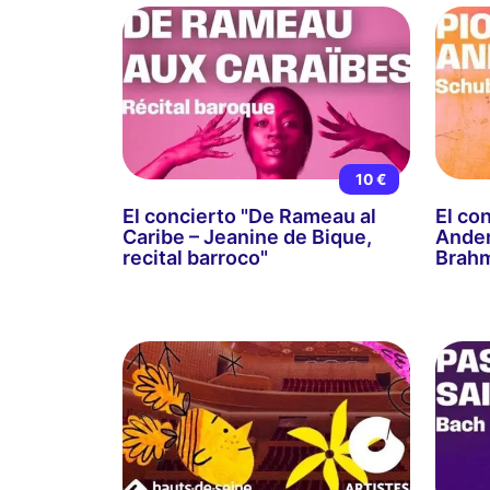
10 €
El concierto "De Rameau al
El con
Caribe – Jeanine de Bique,
Ander
recital barroco"
Brah