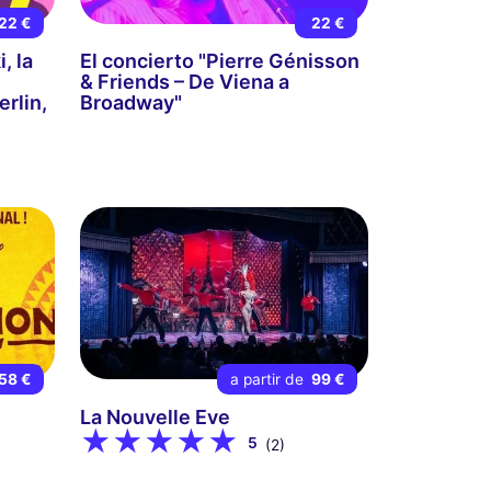
22 €
22 €
, la
El concierto "Pierre Génisson
& Friends – De Viena a
rlin,
Broadway"
58 €
a partir de
99 €
La Nouvelle Eve
5
(2)