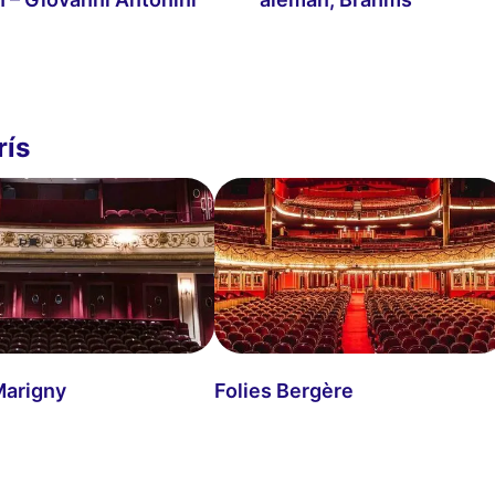
rís
Marigny
Folies Bergère