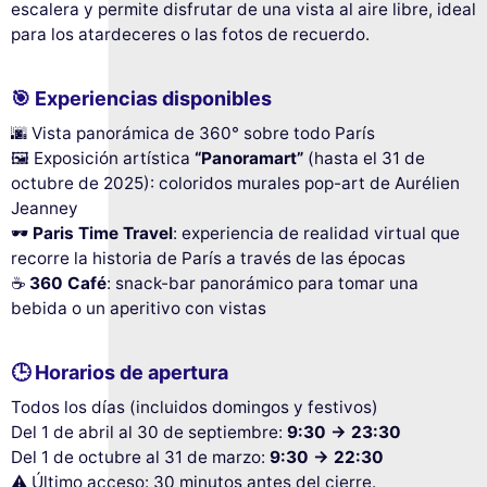
escalera y permite disfrutar de una vista al aire libre, ideal
para los atardeceres o las fotos de recuerdo.
🎯
Experiencias disponibles
🌆 Vista panorámica de 360° sobre todo París
🖼️ Exposición artística
“Panoramart”
(hasta el 31 de
octubre de 2025): coloridos murales pop-art de Aurélien
Jeanney
🕶️
Paris Time Travel
: experiencia de realidad virtual que
recorre la historia de París a través de las épocas
☕
360 Café
: snack-bar panorámico para tomar una
bebida o un aperitivo con vistas
🕒
Horarios de apertura
Todos los días (incluidos domingos y festivos)
Del 1 de abril al 30 de septiembre:
9:30 → 23:30
Del 1 de octubre al 31 de marzo:
9:30 → 22:30
⚠️ Último acceso: 30 minutos antes del cierre.