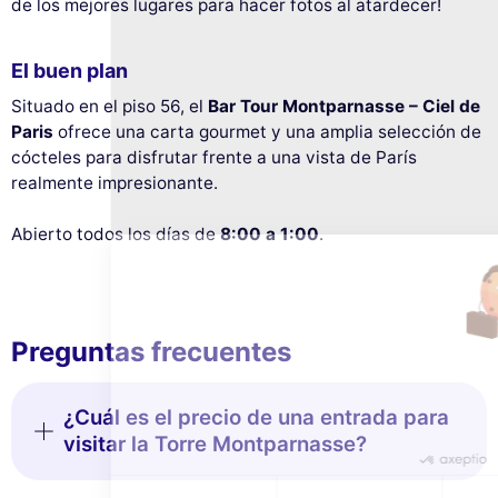
de los mejores lugares para hacer fotos al atardecer!
El buen plan
Situado en el piso 56, el
Bar Tour Montparnasse – Ciel de
Este sitio web utiliza
Paris
ofrece una carta gourmet y una amplia selección de
cookies
cócteles para disfrutar frente a una vista de París
realmente impresionante.
Utilizamos cookies y sus datos personales
para mejorar su experiencia de
Abierto todos los días de
8:00 a 1:00
.
navegación, medir nuestra audiencia y personalizar los anuncios
publicitarios que se le muestran. Puede aceptar, rechazar o
gestionar sus preferencias en cualquier momento.
Consentimientos certificados por
Preguntas frecuentes
Rechazar todo
Gestionar cookies
Aceptar todo
¿Cuál es el precio de una entrada para
visitar la Torre Montparnasse?