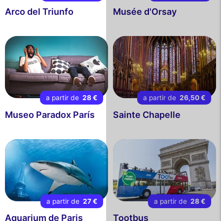
Arco del Triunfo
Musée d'Orsay
a partir de
28 €
a partir de
26,50 €
Museo Paradox París
Sainte Chapelle
a partir de
27 €
a partir de
28 €
Aquarium de Paris
Tootbus