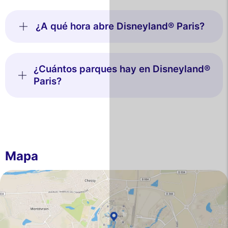
¿A qué hora abre Disneyland® Paris?
¿Cuántos parques hay en Disneyland®
Paris?
Mapa