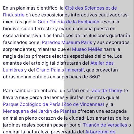
En un plan más científico, la
Cité des Sciences et de
l’Industrie
ofrece exposiciones interactivas cautivadoras,
mientras que la
Gran Galería de la Evolución
revela la
biodiversidad terrestre y marina con una puesta en
escena inmersiva. Los fanáticos de las ilusiones quedarán
fascinados por el
Paradox Museum Paris
y sus decorados
sorprendentes, mientras que el
Museo Méliès
narra la
magia de los primeros efectos especiales del cine. Los
amantes del arte digital disfrutarán del
Atelier des
Lumières
y del
Grand Palais Immersif
, que proyectan
obras monumentales en superficies de 360°.
Para cambiar de entorno, un safari en el
Zoo de Thoiry
te
llevará muy cerca de leones y jirafas, mientras que el
Parque Zoológico de París (Zoo de Vincennes)
y la
Menaquería del Jardín de Plantas
ofrecen una escapada
animal en pleno corazón de la ciudad. Los amantes de los
jardines reales podrán pasear por el
Trianón de Versalles
o
admirar la naturaleza preservada del
Arboretum de