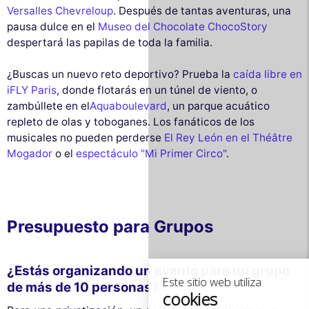
Versalles Chevreloup
. Después de tantas aventuras, una
pausa dulce en el
Museo del Chocolate ChocoStory
despertará las papilas de toda la familia.
¿Buscas un nuevo reto deportivo? Prueba la
caída libre en
iFLY Paris
, donde flotarás en un túnel de viento, o
zambúllete en el
Aquaboulevard
, un parque acuático
repleto de olas y toboganes. Los fanáticos de los
musicales no pueden perderse
El Rey León en el Théâtre
Mogador
o el
espectáculo "Mi Primer Circo"
.
Este sitio web utiliza
cookies
Presupuesto para Grupos
Utilizamos cookies y sus datos personales
para mejorar su experiencia de
navegación, medir nuestra audiencia y personalizar los anuncios
¿Estás organizando un evento para un grupo
publicitarios que se le muestran. Puede aceptar, rechazar o
de más de 10 personas?
gestionar sus preferencias en cualquier momento.