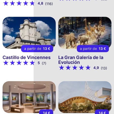
4,8
(116)
a partir de
13 €
a partir de
13 €
Castillo de Vincennes
La Gran Galería de la
Evolución
5
(7)
4,9
(13)
14 €
14 €