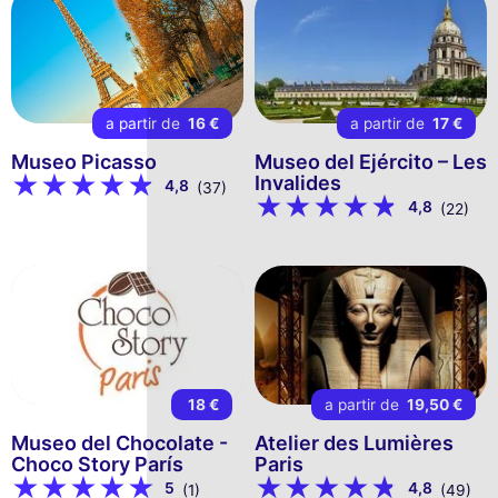
a partir de
16 €
a partir de
17 €
Museo Picasso
Museo del Ejército – Les
Invalides
4,8
(37)
4,8
(22)
18 €
a partir de
19,50 €
Museo del Chocolate -
Atelier des Lumières
Choco Story París
Paris
5
4,8
(1)
(49)