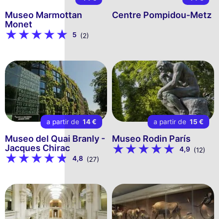
Museo Marmottan
Centre Pompidou-Metz
Monet
5
(2)
a partir de
14 €
a partir de
15 €
Museo del Quai Branly -
Museo Rodin París
Jacques Chirac
4,9
(12)
4,8
(27)