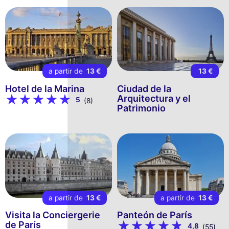
a partir de
13 €
13 €
Hotel de la Marina
Ciudad de la
Arquitectura y el
5
(8)
Patrimonio
a partir de
13 €
a partir de
13 €
Visita la Conciergerie
Panteón de París
de París
4,8
(55)