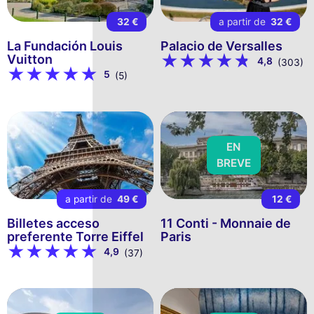
32 €
a partir de
32 €
La Fundación Louis
Palacio de Versalles
Vuitton
4,8
(303)
5
(5)
EN
BREVE
a partir de
49 €
12 €
Billetes acceso
11 Conti - Monnaie de
preferente Torre Eiffel
Paris
4,9
(37)