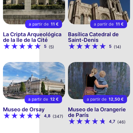
a partir de
11 €
a partir de
11 €
La Cripta Arqueológica
Basílica Catedral de
de la Ile de la Cité
Saint-Denis
5
5
(5)
(14)
a partir de
12 €
a partir de
12,50 €
Museo de Orsay
Museo de la Orangerie
de París
4,8
(347)
4,7
(46)