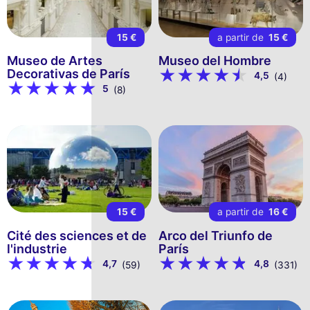
15 €
a partir de
15 €
Museo de Artes
Museo del Hombre
Decorativas de París
4,5
(4)
5
(8)
15 €
a partir de
16 €
Cité des sciences et de
Arco del Triunfo de
l'industrie
París
4,7
4,8
(59)
(331)