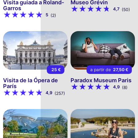
Visita guiada a Roland-
Museo Grévin
Garros
4,7
(50)
5
(2)
25 €
a partir de
27,50 €
Visita de la Ópera de
Paradox Museum Paris
París
4,9
(8)
4,9
(257)