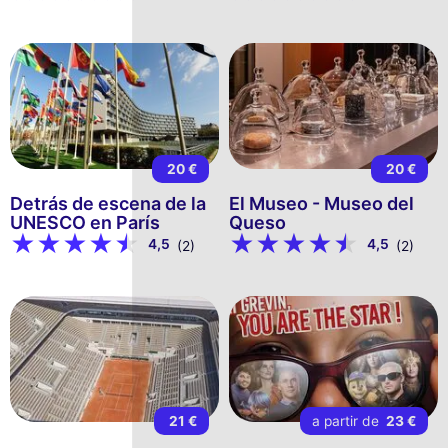
20 €
20 €
Detrás de escena de la
El Museo - Museo del
UNESCO en París
Queso
4,5
4,5
(2)
(2)
21 €
a partir de
23 €