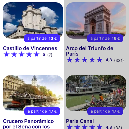
a partir de
13 €
a partir de
16 €
Castillo de Vincennes
Arco del Triunfo de
París
5
(7)
4,8
(331)
a partir de
17 €
a partir de
17 €
Crucero Panorámico
Paris Canal
por el Sena con los
4,8
(33)