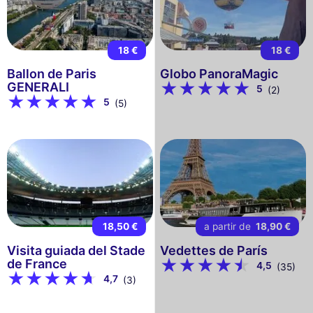
18 €
18 €
Ballon de Paris
Globo PanoraMagic
GENERALI
5
(2)
5
(5)
18,50 €
a partir de
18,90 €
Visita guiada del Stade
Vedettes de París
de France
4,5
(35)
4,7
(3)