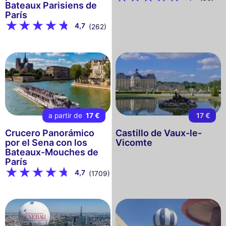
Bateaux Parisiens de
París
4,7
(262)
a partir de
17 €
17 €
Crucero Panorámico
Castillo de Vaux-le-
por el Sena con los
Vicomte
Bateaux-Mouches de
París
4,7
(1709)