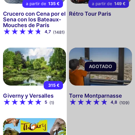
a partir de
135 €
a partir de
149 €
Crucero con Cena por el
Rétro Tour Paris
Sena con los Bateaux-
Mouches de París
4,7
(1481)
AGOTADO
315 €
Giverny y Versalles
Torre Montparnasse
5
4,8
(1)
(109)