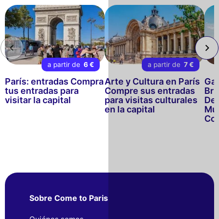
a partir de
6 €
a partir de
7 €
París: entradas Compra
Arte y Cultura en París
Gas
tus entradas para
Compre sus entradas
Bru
visitar la capital
para visitas culturales
Deg
en la capital
Mu
Com
Sobre Come to Paris