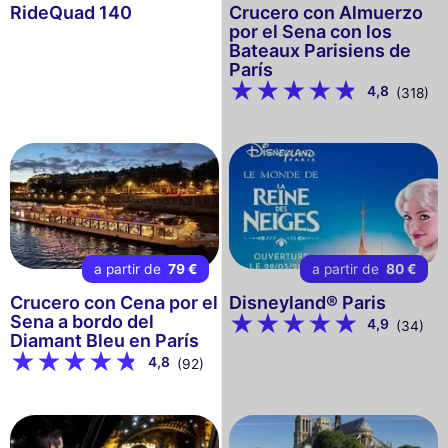
RideQuad 140
Crucero con Almuerzo
por el Sena con los
Bateaux Parisiens de
París
4,8
(318)
a partir de
79 €
a partir de
80 €
Crucero con Cena por el
Disneyland® Paris
Sena a bordo del
4,9
(34)
Diamant Bleu en París
4,8
(92)
Este sitio web utiliza
cookies