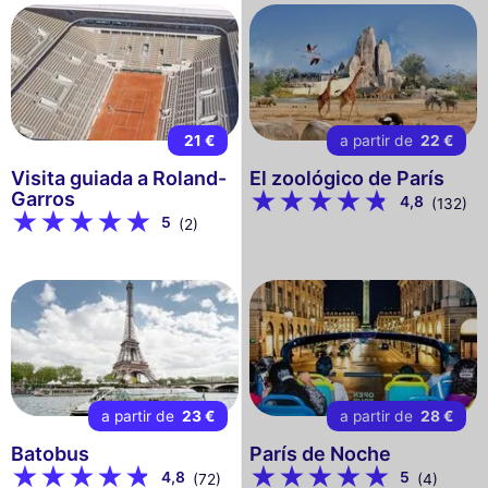
21 €
a partir de
22 €
Visita guiada a Roland-
El zoológico de París
Garros
4,8
(132)
5
(2)
a partir de
23 €
a partir de
28 €
Batobus
París de Noche
4,8
5
(72)
(4)