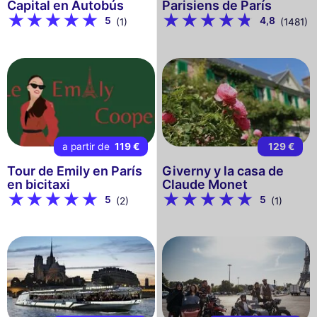
Capital en Autobús
Parisiens de París
5
4,8
(1)
(1481)
a partir de
119 €
129 €
Tour de Emily en París
Giverny y la casa de
en bicitaxi
Claude Monet
5
5
(2)
(1)