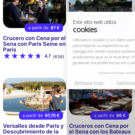
Utilizamos cookies y sus datos personales
para mejorar su experiencia de
navegación, medir nuestra audiencia y personalizar los anuncios
publicitarios que se le muestran. Puede aceptar, rechazar o
gestionar sus preferencias en cualquier momento.
a partir de
87 €
a partir de
90 €
Consentimientos certificados por
Crucero con Cena por el
Crucero con Almuerzo
Sena con Paris Seine en
por el Sena con los
Rechazar todo
Gestionar cookies
Aceptar todo
París
Bateaux-Mouches de
París
4,7
(636)
4,7
(130)
a partir de
97,75 €
a partir de
99 €
Versalles desde París y
Cruceros con Cena por
Descubrimiento de la
el Sena con los Bateaux