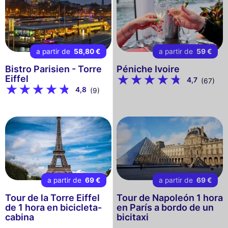
a partir de
58,80 €
a partir de
59 €
Bistro Parisien - Torre
Péniche Ivoire
Eiffel
4,7
(67)
4,8
(9)
a partir de
69 €
a partir de
69 €
Tour de la Torre Eiffel
Tour de Napoleón 1 hora
de 1 hora en bicicleta-
en París a bordo de un
cabina
bicitaxi