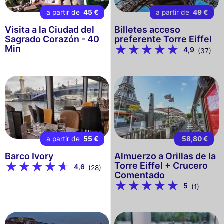
a partir de
45 €
a partir de
49 €
Visita a la Ciudad del
Billetes acceso
Sagrado Corazón - 40
preferente Torre Eiffel
Min
4,9
(37)
a partir de
55 €
58,80 €
Barco Ivory
Almuerzo a Orillas de la
Torre Eiffel + Crucero
4,6
(28)
Comentado
5
(1)