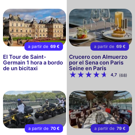
a partir de
69 €
a partir de
69 €
El Tour de Saint-
Crucero con Almuerzo
Germain 1 hora a bordo
por el Sena con Paris
de un bicitaxi
Seine en París
4,7
(68)
a partir de
70 €
a partir de
79 €