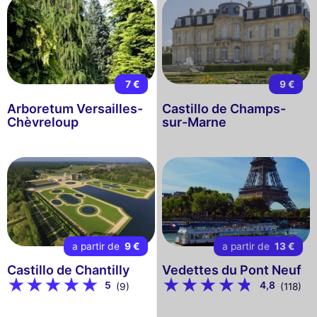
7 €
9 €
Arboretum Versailles-
Castillo de Champs-
Chèvreloup
sur-Marne
a partir de
9 €
a partir de
13 €
Castillo de Chantilly
Vedettes du Pont Neuf
5
4,8
(9)
(118)