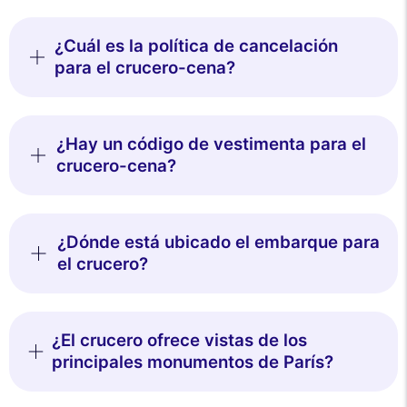
¿Cuál es la política de cancelación
para el crucero-cena?
¿Hay un código de vestimenta para el
Este sitio web utiliza
crucero-cena?
cookies
Utilizamos cookies y sus datos personales para mejorar su
experiencia de navegación, medir nuestra audiencia y personalizar los
anuncios publicitarios que se le muestran. Puede aceptar, rechazar o
¿Dónde está ubicado el embarque para
gestionar sus preferencias en cualquier momento.
el crucero?
Consentimientos certificados por
Rechazar todo
Gestionar cookies
Aceptar todo
¿El crucero ofrece vistas de los
principales monumentos de París?