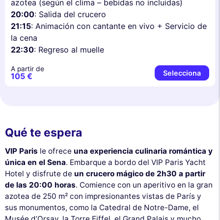
azotea (según el clima – bebidas no incluidas)
20:00
: Salida del crucero
21:15
: Animación con cantante en vivo + Servicio de
la cena
22:30
: Regreso al muelle
A partir de
Selecciona
105 €
Qué te espera
VIP Paris
le ofrece
una experiencia culinaria romántica y
única en el Sena
. Embarque a bordo del VIP Paris Yacht
Hotel y disfrute de
un crucero mágico de 2h30 a partir
de las 20:00 horas
. Comience con un aperitivo en la gran
azotea de 250 m² con impresionantes vistas de París y
sus monumentos, como la Catedral de Notre-Dame, el
Musée d’Orsay, la Torre Eiffel, el Grand Palais y mucho