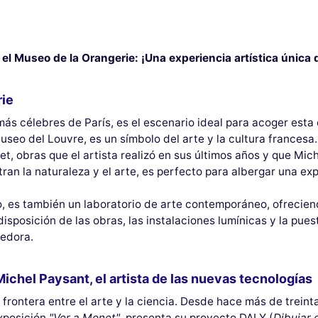
el Museo de la Orangerie: ¡Una experiencia artística única
rie
ás célebres de París, es el escenario ideal para acoger esta e
 Museo del Louvre, es un símbolo del arte y la cultura france
, obras que el artista realizó en sus últimos años y que Mic
ran la naturaleza y el arte, es perfecto para albergar una ex
o, es también un laboratorio de arte contemporáneo, ofreciend
disposición de las obras, las instalaciones lumínicas y la pu
cedora.
Michel Paysant, el artista de las nuevas tecnologías
a frontera entre el arte y la ciencia. Desde hace más de trein
xposición
"Ver a Monet"
, presenta su proyecto DALY (
Dibujar 