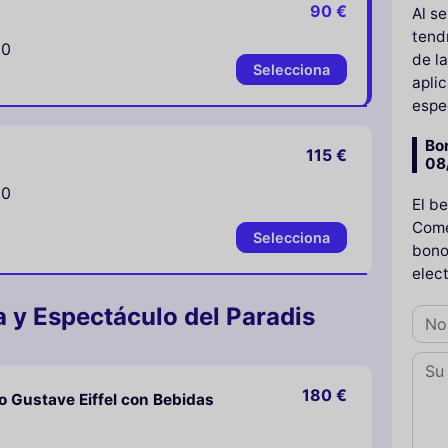
90 €
Al s
tend
30
de l
Selecciona
aplic
espe
Bo
115 €
08
30
El b
Come 
Selecciona
bono
elec
a y Espectáculo del Paradis
180 €
o Gustave Eiffel con Bebidas