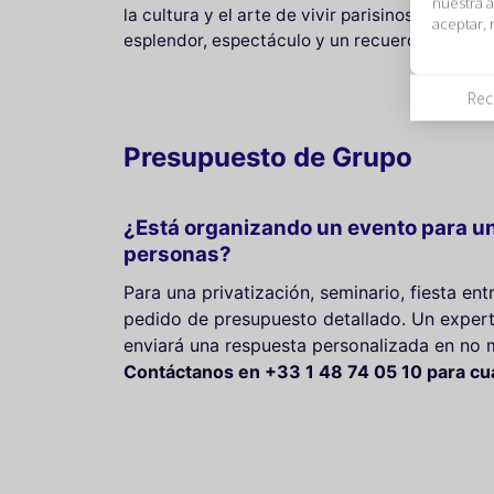
los anunc
la cultura y el arte de vivir parisinos. Haga
preferen
esplendor, espectáculo y un recuerdo imborrab
Rec
Presupuesto de Grupo
¿Está organizando un evento para u
personas?
Para una privatización, seminario, fiesta ent
pedido de presupuesto detallado. Un expert
enviará una respuesta personalizada en no 
Contáctanos en +33 1 48 74 05 10 para cual