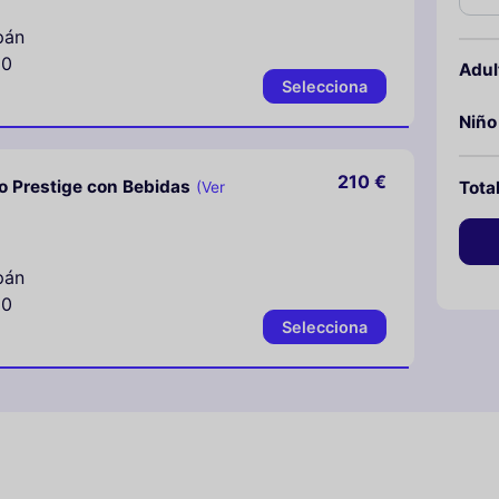
pán
30
Adul
Selecciona
Niño
210 €
o Prestige con Bebidas
Tota
(Ver
pán
30
Selecciona