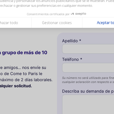
ios publicitarios que se le muestran. Puede aceptar, rechazar o gestionar s
 que su Navidad, cumpleaños o cualquier otra ocasión especial 
cias en cualquier momento.
le. Si ya tiene una fecha en mente para su noche, es preferi
Consentimientos certificados por
hazar todo
Gestionar cookies
Aceptar t
Apellido *
n grupo de más de 10
Teléfono *
re amigos... nos envíe su
o de Come to Paris le
Su número no será utilizado para fine
máximo de 2 días laborales.
cualquier aclaración con respecto a su
quier solicitud.
Describa su demanda de p