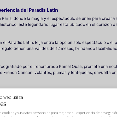
eriencia del Paradis Latin
en París, donde la magia y el espectáculo se unen para crear 
istórico, este legendario lugar está ubicado en el corazón de
el Paradis Latin. Elija entre la opción solo espectáculo o el
regalo tienen una validez de 12 meses, brindando flexibilidad
 coreografiado por el renombrado Kamel Ouali, promete una no
 French Cancan, volantes, plumas y lentejuelas, envuelta e
 con opciones adaptadas para adultos y jóvenes menores de 
io web utiliza
espectáculo comienzan en 175 euros, e incluyen un menú gou
ies
egante, garantizando una experiencia refinada para todos los
s cookies y sus datos personales para mejorar su
solo una entrada a un espectáculo; es una oportunidad para s
ia de navegación, medir nuestra audiencia y personalizar