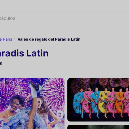
tácul
e París
Vales de regalo del Paradis Latin
aradis Latin
s