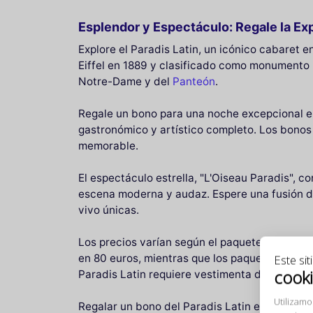
Esplendor y Espectáculo: Regale la Exp
Explore el Paradis Latin, un icónico cabaret 
Eiffel en 1889 y clasificado como monumento h
Notre-Dame y del
Panteón
.
Regale un bono para una noche excepcional en 
gastronómico y artístico completo. Los bonos 
memorable.
El espectáculo estrella, "L'Oiseau Paradis",
escena moderna y audaz. Espere una fusión de
vivo únicas.
Los precios varían según el paquete elegido,
Este sit
en 80 euros, mientras que los paquetes cena-
cook
Paradis Latin requiere vestimenta de noche el
Utilizamo
Regalar un bono del Paradis Latin es más que 
experienc