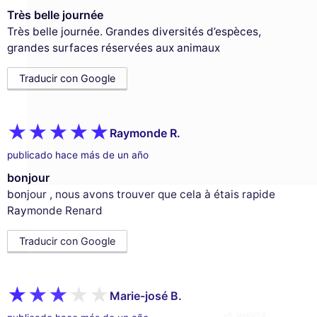
Très belle journée
Très belle journée. Grandes diversités d’espèces,
grandes surfaces réservées aux animaux
Traducir con Google
Este sitio web utiliza
cookies
Raymonde R.
publicado hace más de un año
Utilizamos cookies y sus datos personales
para mejorar su experiencia de
bonjour
navegación, medir nuestra audiencia y personalizar los anuncios
bonjour , nous avons trouver que cela à étais rapide
publicitarios que se le muestran. Puede aceptar, rechazar o
Raymonde Renard
gestionar sus preferencias en cualquier momento.
Consentimientos certificados por
Traducir con Google
Rechazar todo
Gestionar cookies
Aceptar todo
Marie-josé B.