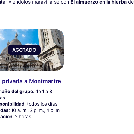
utar viéndolos maravillarse con
El almuerzo en la hierba
de
AGOTADO
a privada a Montmartre
año del grupo
: de 1 a 8
as
ponibilidad
: todos los días
idas
: 10 a. m., 2 p. m., 4 p. m.
ación
: 2 horas