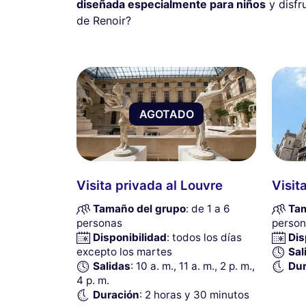
diseñada especialmente para niños
y disfr
de Renoir?
AGOTADO
Visita privada al Louvre
Visit
Tamaño del grupo
: de 1 a 6
Tam
personas
person
Disponibilidad
: todos los días
Dis
excepto los martes
Sal
Salidas
: 10 a. m., 11 a. m., 2 p. m.,
Dur
4 p. m.
Duración
: 2 horas y 30 minutos