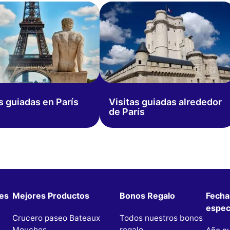
s guiadas en París
Visitas guiadas alrededor
de París
les
Mejores Productos
Bonos Regalo
Fecha
espec
Crucero paseo Bateaux
Todos nuestros bonos
Mouches
regalo