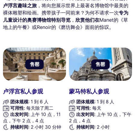
卢浮宫趣味之旅
，将向您展示世界上最著名博物馆中最美的
裸体雕塑和绘画。携带孩子一同前来？为何不请求一次
专为
儿童设计的奥赛博物馆特别导览
，
欣赏他们在
Manet的《草
地上的午餐》或Renoir的《磨坊舞会》面前的惊叹。
售罄
售罄
卢浮宫私人参观
蒙马特私人参观
团体规模
: 1 到 6 人
团体规模
: 1 到 8 人
可用性
: 每天除了周二
可用性
: 每天
出发时间
: 上午 10 点，11
出发时间
: 上午 10 点，下午
点，下午 2 点，4 点
2 点，4 点
持续时间
: 2 小时 30 分钟
持续时间
: 2 小时