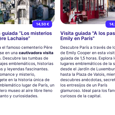
14,50 €
14,
a guiada “Los misterios
Visita guiada "A los pa
ère Lachaise”
Emily en París"
a el famoso cementerio Père
Descubre París a través de l
se en una
cautivadora visita
de Emily Cooper en esta visi
a
. Descubre las tumbas de
guiada de 1,5 horas. Explora 
ajes emblemáticos, historias
lugares emblemáticos de la s
tas y leyendas fascinantes.
desde el Jardín de Luxembu
romance y misterio,
hasta la Plaza de Valois, mie
ete en la historia única de
descubres anécdotas, secre
mblemático lugar de París, un
los entresijos de un París
ero museo al aire libre lleno
glamuroso. Ideal para los fan
anto y curiosidades.
curiosos de la capital.