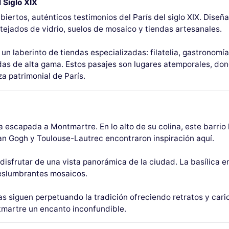
 Siglo XIX
biertos, auténticos testimonios del París del siglo XIX. Diseñ
tejados de vidrio, suelos de mosaico y tiendas artesanales.
un laberinto de tiendas especializadas: filatelia, gastronomí
ndas de alta gama. Estos pasajes son lugares atemporales, do
za patrimonial de París.
na escapada a Montmartre. En lo alto de su colina, este barri
Van Gogh y Toulouse-Lautrec encontraron inspiración aquí.
disfrutar de una vista panorámica de la ciudad. La basílica 
deslumbrantes mosaicos.
tas siguen perpetuando la tradición ofreciendo retratos y cari
ntmartre un encanto inconfundible.