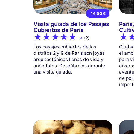
14,50 €
Visita guiada de los Pasajes
París
Cubiertos de París
Culti
5
(2)
Los pasajes cubiertos de los
Ciudad
distritos 2 y 9 de París son joyas
el amor
arquitectónicas llenas de vida y
para vi
anécdotas. Descúbrelos durante
divers
una visita guiada.
aventu
de poli
import