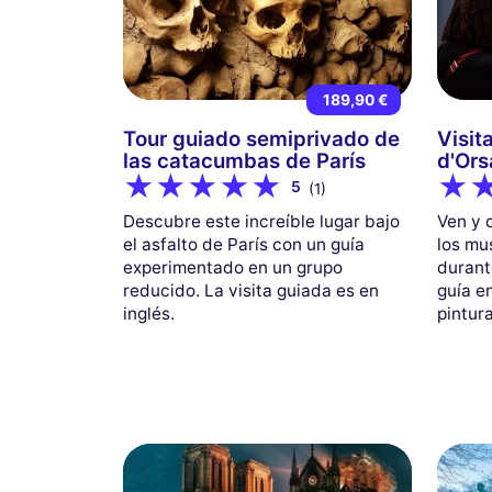
189,90 €
Tour guiado semiprivado de
Visit
las catacumbas de París
d'Ors
5
(1)
Descubre este increíble lugar bajo
Ven y 
el asfalto de París con un guía
los mu
experimentado en un grupo
durant
reducido. La visita guiada es en
guía en
inglés.
pintur