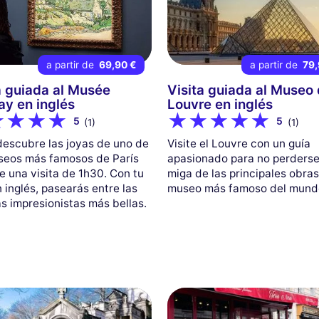
a partir de
69,90 €
a partir de
79,
a guiada al Musée
Visita guiada al Museo 
ay en inglés
Louvre en inglés
5
5
(1)
(1)
descubre las joyas de uno de
Visite el Louvre con un guía
seos más famosos de París
apasionado para no perderse
e una visita de 1h30. Con tu
miga de las principales obras
 inglés, pasearás entre las
museo más famoso del mund
as impresionistas más bellas.