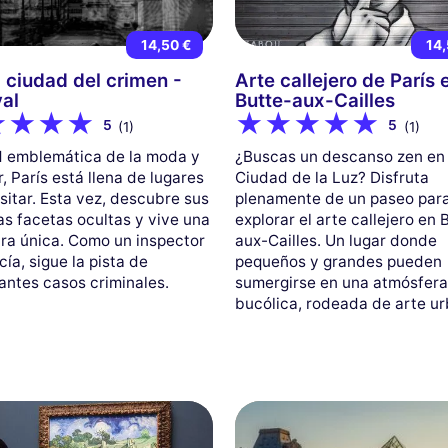
14,50 €
14,
, ciudad del crimen -
Arte callejero de París 
val
Butte-aux-Cailles
5
5
(1)
(1)
 emblemática de la moda y
¿Buscas un descanso zen en 
, París está llena de lugares
Ciudad de la Luz? Disfruta
sitar. Esta vez, descubre sus
plenamente de un paseo par
as facetas ocultas y vive una
explorar el arte callejero en 
ra única. Como un inspector
aux-Cailles. Un lugar donde
cía, sigue la pista de
pequeños y grandes pueden
antes casos criminales.
sumergirse en una atmósfer
bucólica, rodeada de arte u