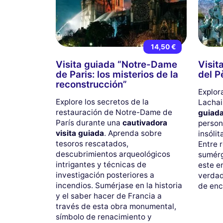
14,50 €
Visita guiada “Notre-Dame
Visit
de Paris: los misterios de la
del P
reconstrucción”
Explor
Explore los secretos de la
Lachai
restauración de Notre-Dame de
guiad
París durante una
cautivadora
person
visita guiada
. Aprenda sobre
insóli
tesoros rescatados,
Entre 
descubrimientos arqueológicos
sumérg
intrigantes y técnicas de
este e
investigación posteriores a
verdad
incendios. Sumérjase en la historia
de enc
y el saber hacer de Francia a
través de esta obra monumental,
símbolo de renacimiento y