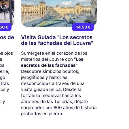
50 €
14,50 €
sos de
Visita Guiada "Los secretos
de las fachadas del Louvre"
os ojos
Sumérgete en el corazón de los
ta
misterios del Louvre con
"Los
los
secretos de las fachadas"
.
erie,
Descubre símbolos ocultos,
rgo
jeroglíficos y historias
ntras
desconocidas a través de una
tos y
visita guiada única. Desde la
fortaleza medieval hasta los
s y
Jardines de las Tullerías, déjate
sorprender por 800 años de historia
grabados en piedra.