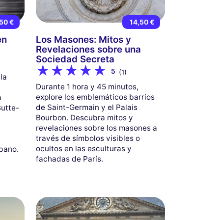
50 €
14,50 €
en
Los Masones: Mitos y
Revelaciones sobre una
Sociedad Secreta
5
(1)
la
Durante 1 hora y 45 minutos,
explore los emblemáticos barrios
a
de Saint-Germain y el Palais
Butte-
Bourbon. Descubra mitos y
revelaciones sobre los masones a
través de símbolos visibles o
a
ocultos en las esculturas y
rbano.
fachadas de París.