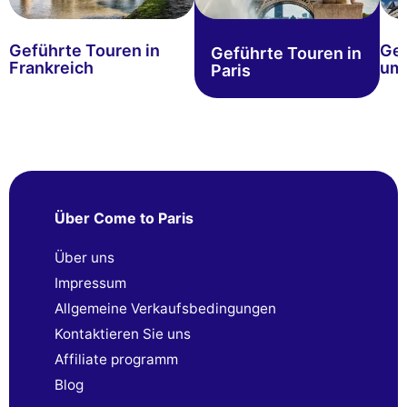
Geführte Touren in
Gef
Geführte Touren in
Frankreich
um 
Paris
Über Come to Paris
Über uns
Impressum
Allgemeine Verkaufsbedingungen
Kontaktieren Sie uns
Affiliate programm
Blog