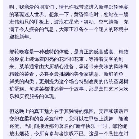
啊，我亲爱的朋友们，请允许我带您进入新年邮轮晚宴
的璀璨迷人世界。想象一下，黄昏降临时，您站在一艘
宏伟船只的甲板上，波浪在星光下舞动。空气清新，充
满了令人振奋的气息，大家正准备在一个迷人的环境中
迎接新年。
邮轮晚宴是一种独特的体验，是真正的感官盛宴。精致
的餐桌上装饰着闪亮的花环和花束，等待着宾客的到
来。菜单通常由大厨精心准备，承诺带来美味的风味和
精致的菜肴，必将令最挑剔的美食家满意。新鲜的鱼，
鲜美的肉类，更别提为这个场合特别改良的传统圣诞树
桩蛋糕。每道菜都讲述着一个故事，那是烹饪艺术为欢
乐和庆祝服务的体现。
但这晚上的真正魅力在于其独特的氛围。笑声和谈话声
交织在柔和的音乐旋律中，您可以在甲板上跳舞，随波
逐流。当时间接近那句著名的“新年快乐！”时，邮轮绽
放出烟花，令所有参与者惊叹不已。这是一个悬挂在时