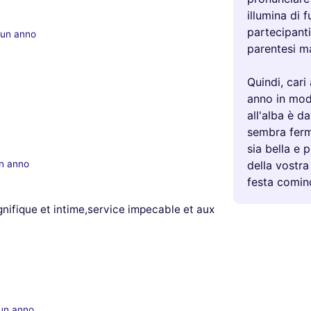
illumina di f
partecipant
 un anno
parentesi ma
Quindi, cari
anno in mod
all'alba è d
sembra ferma
sia bella e p
un anno
della vostra
festa cominc
gnifique et intime,service impecable et aux
 un anno