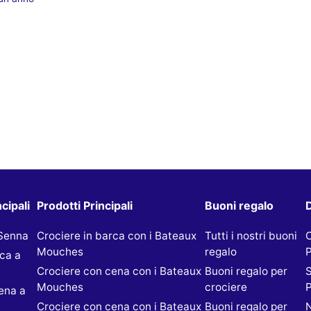
cipali
Prodotti Principali
Buoni regalo
D
 Senna
Crociere in barca con i Bateaux
Tutti i nostri buoni
Mouches
regalo
P
rca a
Crociere con cena con i Bateaux
Buoni regalo per
S
Mouches
crociere
P
ena a
Crociere con cena con i Bateaux
Buoni regalo per
N