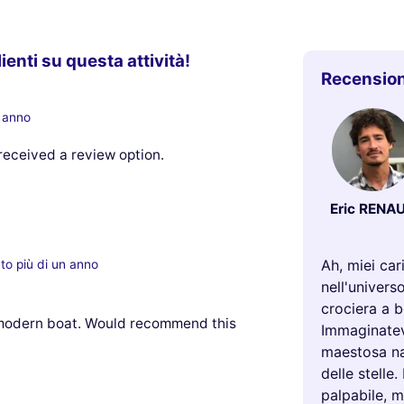
lienti su questa attività!
Recension
n anno
received a review option.
Eric RENA
Ah, miei car
to più di un anno
nell'univers
crociera a b
t modern boat. Would recommend this
Immaginatevi
maestosa na
delle stelle
palpabile, m