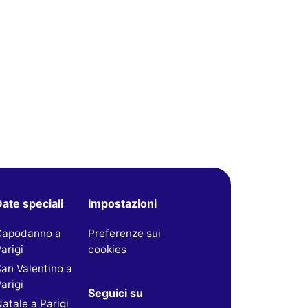
ate speciali
Impostazioni
Capodanno a
Preferenze sui
arigi
cookies
an Valentino a
arigi
Seguici su
atale a Parigi