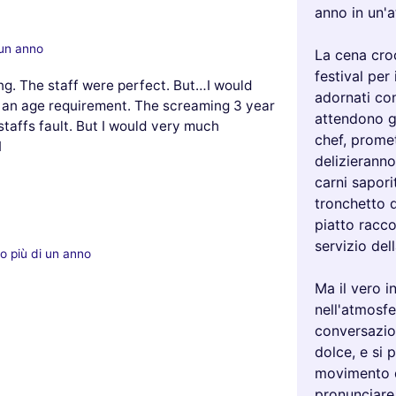
anno in un'
 un anno
La cena croc
festival per 
g. The staff were perfect. But…I would
adornati con
an age requirement. The screaming 3 year
attendono gl
 staffs fault. But I would very much
chef, promet
I
delizieranno
carni sapori
tronchetto d
piatto racco
servizio del
o più di un anno
Ma il vero i
nell'atmosfe
conversazio
dolce, e si 
movimento de
pronunciare 