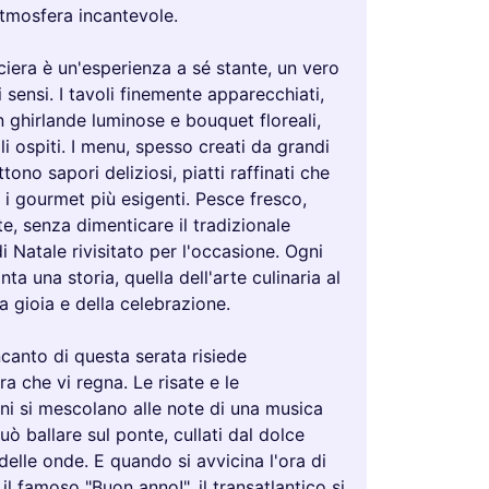
atmosfera incantevole.
iera è un'esperienza a sé stante, un vero
i sensi. I tavoli finemente apparecchiati,
 ghirlande luminose e bouquet floreali,
i ospiti. I menu, spesso creati da grandi
tono sapori deliziosi, piatti raffinati che
 i gourmet più esigenti. Pesce fresco,
te, senza dimenticare il tradizionale
i Natale rivisitato per l'occasione. Ogni
nta una storia, quella dell'arte culinaria al
la gioia e della celebrazione.
ncanto di questa serata risiede
ra che vi regna. Le risate e le
ni si mescolano alle note di una musica
può ballare sul ponte, cullati dal dolce
lle onde. E quando si avvicina l'ora di
il famoso "Buon anno!", il transatlantico si