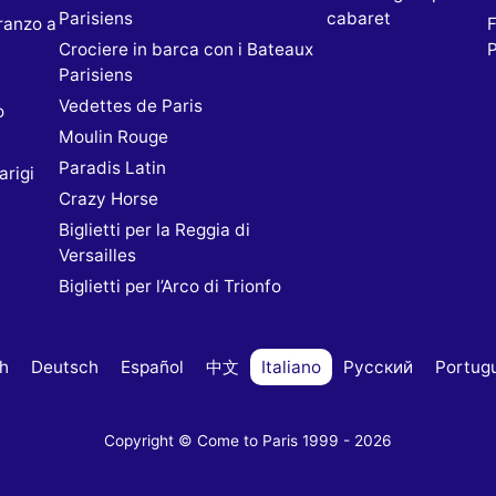
Parisiens
cabaret
ranzo a
F
Crociere in barca con i Bateaux
P
Parisiens
Vedettes de Paris
o
Moulin Rouge
Paradis Latin
rigi
Crazy Horse
Biglietti per la Reggia di
Versailles
Biglietti per l’Arco di Trionfo
sh
Deutsch
Español
中文
Italiano
Русский
Portug
Copyright © Come to Paris 1999 - 2026