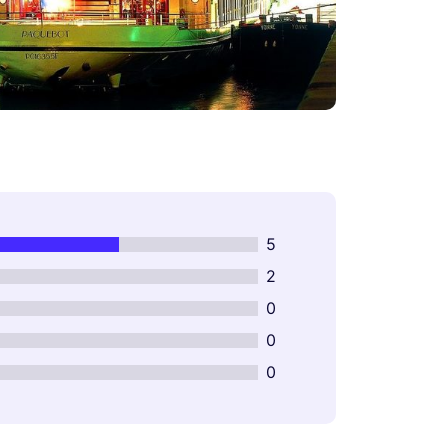
5
2
0
0
0