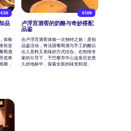
€36
€109
加品
卢浮宫酒窖的奶酪与奇妙搭配
品鉴
，体验
在卢浮宫酒窖体验一次独特之旅：原创
座前皇
品鉴活动，将法国葡萄酒与手工奶酪以
葡萄酒
出人意料又美味的方式结合。在热情专
导览将
家的引导下，于巴黎市中心这座历史悠
画廊，
久的地标中，探索全新的味觉和谐。