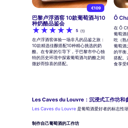
€109
巴黎卢浮酒窖 10款葡萄酒与10
Ô C
种奶酪品鉴会
在 Ô 
5
(1)
葡萄酒
在卢浮酒窖体验一场非凡的品鉴之旅：
吃（熟
10款精选佳酿搭配10种精心挑选的奶
葡萄酒
酪。在专家的引导下，于巴黎市中心独
的平衡
特的历史环境中探索葡萄酒与奶酪之间
搭配。
微妙而惊喜的搭配。
食享受
Les Caves du Louvre：沉浸式工作坊
Les Caves du Louvre
是葡萄酒爱好者的标志性场
制作自己葡萄酒的工作坊