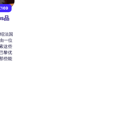
€169
us品
介绍法国
，由一位
索这些
巴黎优
那些能