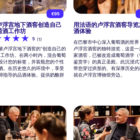
€95
卢浮宫地下酒窖创造自己
用法语的卢浮宫酒窖导览
萄酒工作坊
酒体验
5
(1)
在巴黎市中心深入葡萄酒的世界
黎卢浮宫地下酒窖的“创造自己的
卢浮宫酒窖的独特游览，这是一
”工作坊。在两小时内，混合葡萄
家酒窖，已被改造成葡萄酒学（
设计您的标签，并装瓶您的个性
鉴赏学）的真正圣殿。此沉浸式
酒。在历史悠久的环境中，享受
带您穿过拱形的、有深厚历史的
师指导的品酒体验。提供奶酪拼
就在卢浮宫博物馆旁边。
。