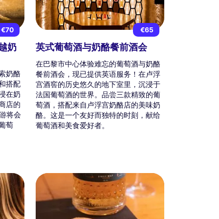
€70
€65
越奶
英式葡萄酒与奶酪餐前酒会
在巴黎市中心体验难忘的葡萄酒与奶酪
索奶酪
餐前酒会，现已提供英语服务！在卢浮
和搭配
宫酒窖的历史悠久的地下室里，沉浸于
浸在奶
法国葡萄酒的世界。品尝三款精致的葡
商店的
萄酒，搭配来自卢浮宫奶酪店的美味奶
导游将会
酪。这是一个友好而独特的时刻，献给
葡萄
葡萄酒和美食爱好者。