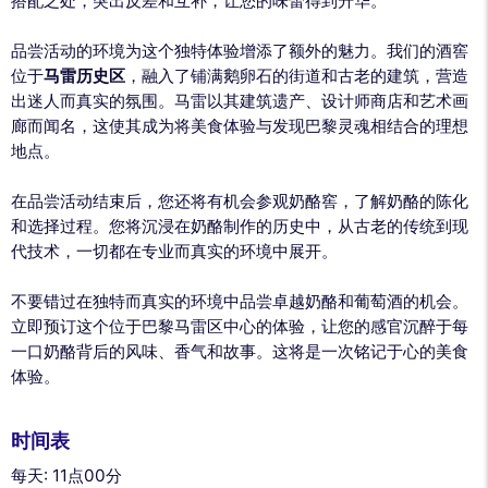
搭配之处，突出反差和互补，让您的味蕾得到升华。
品尝活动的环境为这个独特体验增添了额外的魅力。我们的酒窖
位于
马雷历史区
，融入了铺满鹅卵石的街道和古老的建筑，营造
出迷人而真实的氛围。马雷以其建筑遗产、设计师商店和艺术画
廊而闻名，这使其成为将美食体验与发现巴黎灵魂相结合的理想
地点。
在品尝活动结束后，您还将有机会参观奶酪窖，了解奶酪的陈化
和选择过程。您将沉浸在奶酪制作的历史中，从古老的传统到现
代技术，一切都在专业而真实的环境中展开。
不要错过在独特而真实的环境中品尝卓越奶酪和葡萄酒的机会。
立即预订这个位于巴黎马雷区中心的体验，让您的感官沉醉于每
一口奶酪背后的风味、香气和故事。这将是一次铭记于心的美食
体验。
时间表
每天: 11点00分