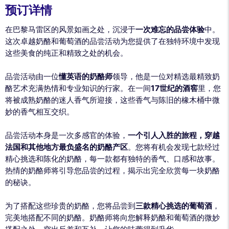
预订详情
在巴黎马雷区的风景如画之处，沉浸于
一次难忘的品尝体验
中。
这次卓越奶酪和葡萄酒的品尝活动为您提供了在独特环境中发现
这些美食的纯正和精致之处的机会。
品尝活动由一位
懂英语的奶酪师
领导，他是一位对精选最精致奶
酪艺术充满热情和专业知识的行家。在一间
17世纪的酒窖
里，您
将被成熟奶酪的迷人香气所迎接，这些香气与陈旧的橡木桶中微
妙的香气相互交织。
品尝活动本身是一次多感官的体验，
一个引人入胜的旅程，穿越
法国和其他地方最负盛名的奶酪产区
。您将有机会发现七款经过
精心挑选和陈化的奶酪，每一款都有独特的香气、口感和故事。
热情的奶酪师将引导您品尝的过程，揭示出完全欣赏每一块奶酪
的秘诀。
为了搭配这些珍贵的奶酪，您将品尝到
三款精心挑选的葡萄酒
，
完美地搭配不同的奶酪。奶酪师将向您解释奶酪和葡萄酒的微妙