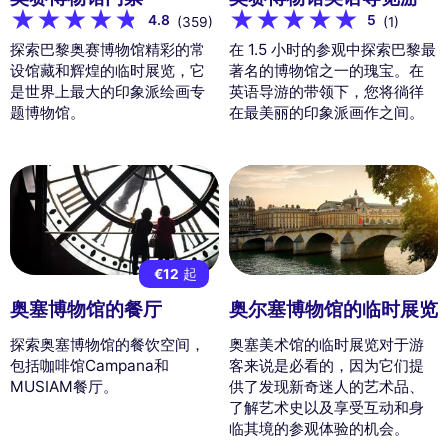
4.8
5
(359)
(1)
探索巴黎奥赛博物馆精彩的常
在 1.5 小时的参观中探索巴黎最
设馆藏和辉煌的临时展览，它
著名的博物馆之一的瑰宝。在
是世界上最大的印象派绘画专
英语导游的带领下，您将徜徉
题博物馆。
在最美丽的印象派画作之间。
€12
起
奥塞博物馆的餐厅
奥尔塞博物馆的临时展览
探索奥塞博物馆的餐饮空间，
奥塞美术馆的临时展览对于游
包括咖啡馆Campana和
客来说是必看的，因为它们提
MUSIAM餐厅。
供了发现新奇迷人的艺术品、
了解艺术史以及享受互动和身
临其境的参观体验的机会。