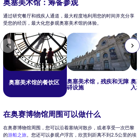
奥塞美术馆：筹备参观
通过研究餐厅和残疾人通道，最大程度地利用您的时间并充分享
受您的经历，最大化您参观奥塞美术馆的体验。
奥塞美术馆，残疾和无障
奥
奥塞美术馆的餐饮区
碍设施
入
在奥赛博物馆周围可以做什么
在奥赛博物馆周围，您可以沿着塞纳河散步，或者享受一次巴黎
的
游船之旅
。您还可以参观卢浮宫，欣赏到距离不到2.5公里的埃