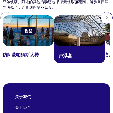
菲尔铁塔。附近的其他活动还包括探索杜乐丽花园，漫步圣日耳
曼德佩区，并参观巴黎圣母院。
售罄
访问蒙帕纳斯大楼
凯
卢浮宫
关于我们
关于我们