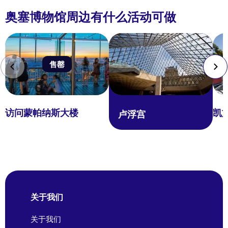
奥塞博物馆周边有什么活动可做
售罄
访问蒙帕纳斯大楼
凯
卢浮宫
关于我们
关于我们