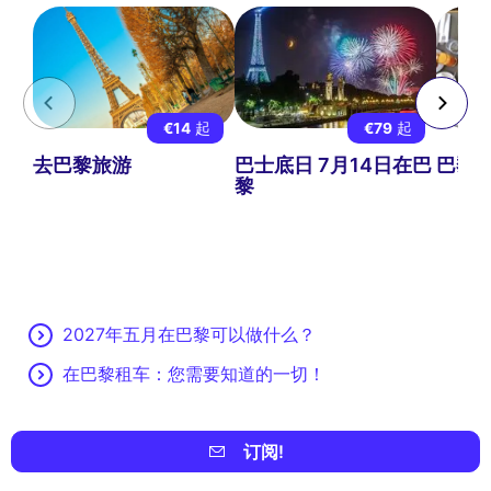
€14
起
€79
起
去巴黎旅游
巴士底日 7月14日在巴
巴黎
黎
2027年五月在巴黎可以做什么？
在巴黎租车：您需要知道的一切！
订阅!