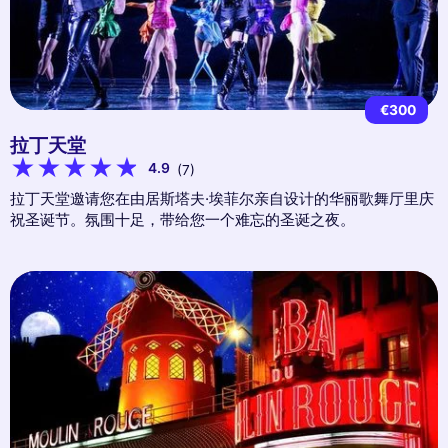
€300
拉丁天堂
4.9
(7)
拉丁天堂邀请您在由居斯塔夫·埃菲尔亲自设计的华丽歌舞厅里庆
祝圣诞节。氛围十足，带给您一个难忘的圣诞之夜。