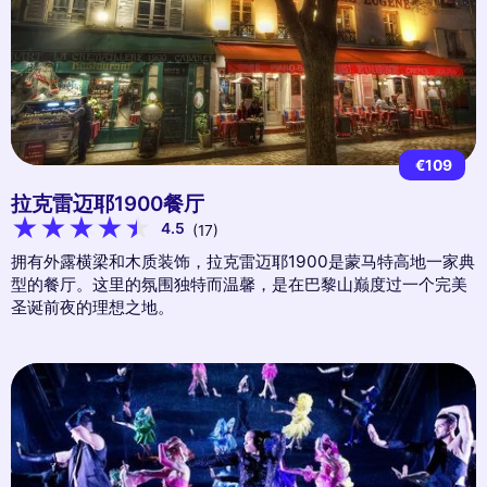
€109
拉克雷迈耶1900餐厅
4.5
(17)
拥有外露横梁和木质装饰，拉克雷迈耶1900是蒙马特高地一家典
型的餐厅。这里的氛围独特而温馨，是在巴黎山巅度过一个完美
圣诞前夜的理想之地。