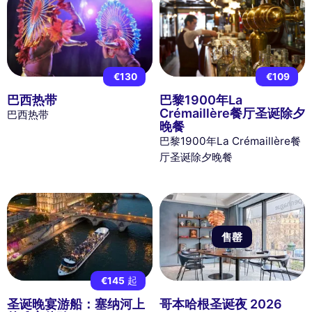
€130
€109
巴西热带
巴黎1900年La
Crémaillère餐厅圣诞除夕
巴西热带
晚餐
巴黎1900年La Crémaillère餐
厅圣诞除夕晚餐
售罄
€145
起
圣诞晚宴游船：塞纳河上
哥本哈根圣诞夜 2026