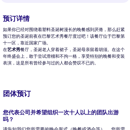
预订详情
如果你已经对围绕着塑料圣诞树漫长的晚餐感到厌倦，那么赶紧
预订您的圣诞前夜在巴黎艺术秀餐厅度过吧！该餐厅位于巴黎第
十一区，靠近国家广场。
在
艺术秀
餐厅，圣诞老人穿着裙子，圣诞母亲留着胡须。在这个
年终盛会上，敢于尝试滑稽和不拘一格，享受特别的晚餐和变装
表演，这是所有曾经参与过的人都会赞叹不已的。
团体预订
您代表公司并希望组织一次十人以上的团队出游
吗？
请告知我们您所需要的晚会形式（晚餐或酒会等）， 您所需