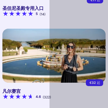
圣但尼圣殿专用入口
5
(14)
€32
起
凡尔赛宫
4.6
(322)