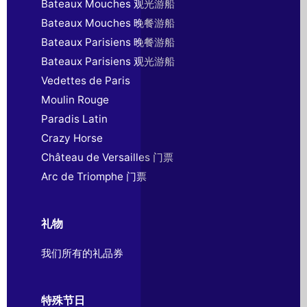
Bateaux Mouches 观光游船
Bateaux Mouches 晚餐游船
Bateaux Parisiens 晚餐游船
Bateaux Parisiens 观光游船
Vedettes de Paris
Moulin Rouge
Paradis Latin
Crazy Horse
Château de Versailles 门票
Arc de Triomphe 门票
礼物
我们所有的礼品券
特殊节日