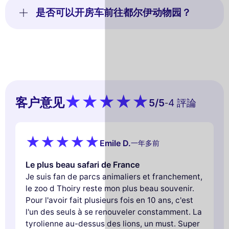
是否可以开房车前往都尔伊动物园？
客户意见
5
/5
4 評論
-
Emile D.
一年多前
Le plus beau safari de France
Je suis fan de parcs animaliers et franchement,
le zoo d Thoiry reste mon plus beau souvenir.
Pour l'avoir fait plusieurs fois en 10 ans, c'est
l'un des seuls à se renouveler constamment. La
tyrolienne au-dessus des lions, un must. Super