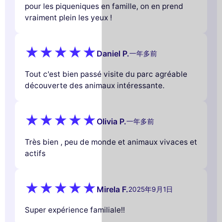
pour les piqueniques en famille, on en prend
vraiment plein les yeux !
Daniel P.
一年多前
Tout c'est bien passé visite du parc agréable
découverte des animaux intéressante.
Olivia P.
一年多前
Très bien , peu de monde et animaux vivaces et
actifs
Mirela F.
2025年9月1日
Super expérience familiale!!