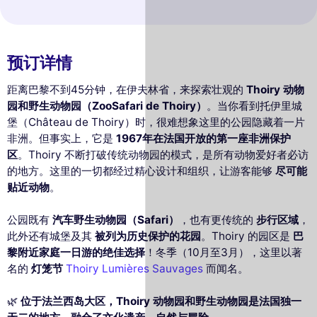
预订详情
距离巴黎不到45分钟，在伊夫林省，来探索壮观的
Thoiry 动物
园和野生动物园（ZooSafari de Thoiry）
。当你看到托伊里城
堡（Château de Thoiry）时，很难想象这里的公园隐藏着一片
非洲。但事实上，它是
1967年在法国开放的第一座非洲保护
区
。Thoiry 不断打破传统动物园的模式，是所有动物爱好者必访
的地方。这里的一切都经过精心设计和组织，让游客能够
尽可能
贴近动物
。
公园既有
汽车野生动物园（Safari）
，也有更传统的
步行区域
，
此外还有城堡及其
被列为历史保护的花园
。Thoiry 的园区是
巴
黎附近家庭一日游的绝佳选择
！冬季（10月至3月），这里以著
名的
灯笼节
Thoiry Lumières Sauvages
而闻名。
🌿
位于法兰西岛大区，Thoiry 动物园和野生动物园是法国独一