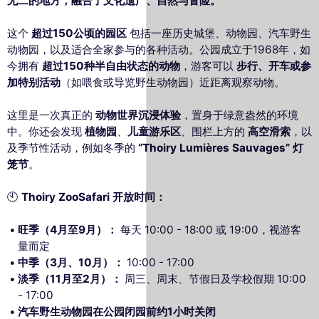
无二的地方，融合了文化遗产、自然与冒险。
这个
超过150公顷的园区
包括一座历史城堡、动物园、汽车野生
动物园，以及适合全家参与的各种活动。公园成立于1968年，如
今拥有
超过150种半自由状态的动物
，游客可以
步行、开车或参
加特别活动
（如喂食或导览野生动物园）近距离观察动物。
这里是一次真正的
动物世界沉浸体验
，置身于绿意盎然的环境
中。你还会发现
植物园
、
儿童游乐区
、围栏上方的
高空滑索
，以
及季节性活动，例如冬季的
“Thoiry Lumières Sauvages” 灯
笼节
。
🕙
Thoiry ZooSafari 开放时间：
旺季（4月至9月）：
每天 10:00 - 18:00 或 19:00，视游客
量而定
中季（3月、10月）：
10:00 - 17:00
淡季（11月至2月）：
周三、周末、节假日及学校假期 10:00
- 17:00
汽车野生动物园在公园闭园前约1小时关闭