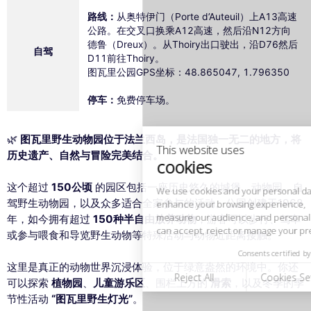
路线：
从奥特伊门（Porte d’Auteuil）上A13高速
公路。在交叉口换乘A12高速，然后沿N12方向
德鲁（Dreux）。从Thoiry出口驶出，沿D76然后
自驾
D11前往Thoiry。
This website uses
图瓦里公园GPS坐标：48.865047, 1.796350
cookies
停车：
免费停车场。
We use cookies and your personal data to
enhance your browsing experience,
measure our audience, and personalize the ads shown to you. You
🌿
图瓦里野生动物园位于法兰西岛，是法国独一无二的地方，将
can accept, reject or manage your preferences at any time.
历史遗产、自然与冒险完美结合。
Consents certified by
这个超过
150公顷
的园区包括一座历史悠久的城堡、动物园、自
Reject All
Cookies Settings
Accept and close
驾野生动物园，以及众多适合全家参与的活动。公园创建于1968
年，如今拥有超过
150种半自由放养动物
，游客可以步行、驾车
或参与喂食和导览野生动物等特殊活动与动物近距离接触。
这里是真正的动物世界沉浸体验，位于绿意盎然的环境中。你还
可以探索
植物园
、
儿童游乐区
、围栏上方的
滑索
，以及冬季的季
节性活动
“图瓦里野生灯光”
。