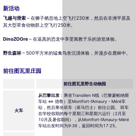
新活动
飞越与滑索
– 在狮子栖息地上空飞行230米，然后在非洲平原及
其大型草食动物群上空飞行250米。
DinoZOOre
– 在逼真的恐龙中享受寓教于乐的游览体验。
野生森林
– 500平方米的猛禽鸟舍沉浸体验，并漫步在鹿林中。
前往图瓦里庄园
前往图瓦里野生动物园
从巴黎出发
：乘坐Transilien N线（巴黎蒙帕纳斯
车站 <=> 德鲁）至Montfort-l’Amaury - Méré车
站，然后乘坐班车（斑马巴士）前往公园。 班车
火车
在学校假期的每个星期三和星期六运行（2月至
10月及暑假期间），从Montfort-l’Amaury-Méré
车站出发时间为9:36，返回时间为17:25。