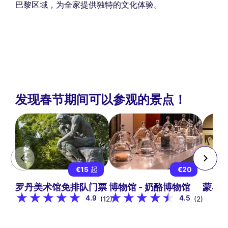
巴黎区域，为全家提供独特的文化体验。
发现春节期间可以参观的景点！
€15
起
€20
罗丹美术馆免排队门票
博物馆 - 奶酪博物馆
蒙马
4.9
4.5
(12)
(2)