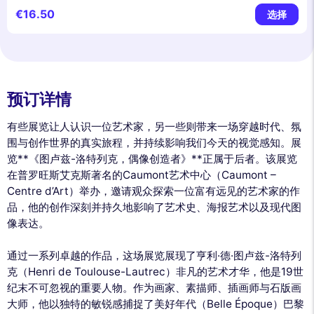
€16.50
选择
预订详情
有些展览让人认识一位艺术家，另一些则带来一场穿越时代、氛
围与创作世界的真实旅程，并持续影响我们今天的视觉感知。展
览**《图卢兹-洛特列克，偶像创造者》**正属于后者。该展览
在普罗旺斯艾克斯著名的Caumont艺术中心（Caumont –
Centre d’Art）举办，邀请观众探索一位富有远见的艺术家的作
品，他的创作深刻并持久地影响了艺术史、海报艺术以及现代图
像表达。
通过一系列卓越的作品，这场展览展现了亨利·德·图卢兹-洛特列
克（Henri de Toulouse-Lautrec）非凡的艺术才华，他是19世
纪末不可忽视的重要人物。作为画家、素描师、插画师与石版画
大师，他以独特的敏锐感捕捉了美好年代（Belle Époque）巴黎