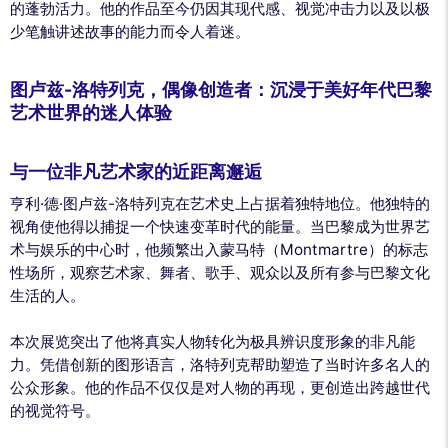
的蓬勃活力。他的作品至今仍因其现代感、视觉冲击力以及以极
少笔触讲述故事的能力而令人着迷。
图卢兹-洛特列克，偶像创造者：沉浸于美好年代巴黎
艺术世界的迷人体验
与一位非凡艺术家的近距离邂逅
亨利·德·图卢兹-洛特列克在艺术史上占据着独特地位。他独特的
视角使他得以捕捉一个快速变革时代的能量。当巴黎成为世界艺
术与娱乐的中心时，他频繁出入蒙马特（Montmartre）的标志
性场所，观察艺术家、舞者、歌手、观众以及所有参与巴黎文化
生活的人。
本次展览突出了他将真实人物转化为极具辨识度形象的非凡能
力。凭借创新的图形语言，洛特列克帮助塑造了当时许多名人的
公众形象。他的作品不仅仅是对人物的再现，更创造出跨越世代
的视觉符号。