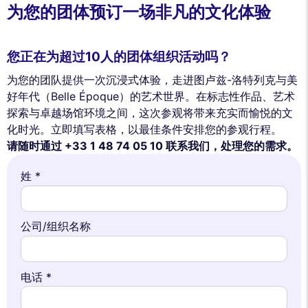
为您的团体预订一场非凡的文化体验
您正在为超过10人的团体组织活动吗？
为您的团队提供一次沉浸式体验，走进图卢兹-洛特列克与美
好年代（Belle Époque）的艺术世界。在标志性作品、艺术
探索与卓越场馆环境之间，这次参观将带来充实而愉悦的文
化时光。立即填写表格，以最佳条件安排您的参观行程。
请随时通过 +33 1 48 74 05 10 联系我们，处理您的需求。
姓 *
This website uses
公司/组织名称
cookies
We use cookies and your personal data to enhance your browsing
电话 *
experience, measure our audience, and personalize the ads shown to
you. You can accept, reject or manage your preferences at any time.