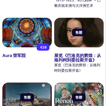
“1913–1923：时代精神” – 巴
黎庆祝非洲与大洋洲艺术
售罄
€28
Aura 荣军院
展览《巴洛克的辉煌：从
格列柯到委拉斯开兹》
展览《巴洛克的辉煌：从格列
柯到委拉斯开兹》
售罄
售罄