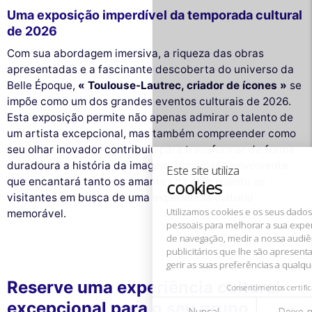
Uma exposição imperdível da temporada cultural
de 2026
Com sua abordagem imersiva, a riqueza das obras
apresentadas e a fascinante descoberta do universo da
Este site utiliza
Belle Époque,
« Toulouse-Lautrec, criador de ícones »
se
cookies
impõe como um dos grandes eventos culturais de 2026.
Esta exposição permite não apenas admirar o talento de
Utilizamos cookies e os seus dados
um artista excepcional, mas também compreender como
pessoais para melhorar a sua experiência
de navegação, medir a nossa audiência e personalizar os anúncios
seu olhar inovador contribuiu para transformar de forma
publicitários que lhe são apresentados. Pode aceitar, rejeitar ou
duradoura a história da imagem. Uma visita envolvente
gerir as suas preferências a qualquer momento.
que encantará tanto os amantes da arte quanto os
visitantes em busca de uma experiência cultural
Consentimentos certificados por
memorável.
Nunca!
Deixe-me ver
Ok para mim
Reserve uma experiência cultural
excepcional para o seu grupo