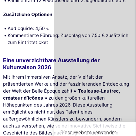
Familientarif (2 Erwachsene und 2 Jugendliche): 50 €
Zusätzliche Optionen
Audioguide: 4,50 €
Kommentierte Führung: Zuschlag von 7,50 € zusätzlich
zum Eintrittsticket
Eine unverzichtbare Ausstellung der
Kultursaison 2026
Mit ihrem immersiven Ansatz, der Vielfalt der
präsentierten Werke und der faszinierenden Entdeckung
der Welt der Belle Époque zählt
« Toulouse-Lautrec,
Diese Website verwendet
créateur d’icônes »
zu den großen kulturellen
Cookies
Höhepunkten des Jahres 2026. Diese Ausstellung
Wir verwenden Cookies und Ihre
ermöglicht es nicht nur, das Talent eines
persönlichen Daten, um Ihr Surferlebnis zu
außergewöhnlichen Künstlers zu bewundern, sondern
verbessern, unsere Reichweite zu messen und die Ihnen
auch zu verstehen, wie seine innovative Sichtweise die
angezeigten Werbeanzeigen zu personalisieren. Sie können Ihre
Geschichte des Bildes nachhaltig verändert hat. Ein
Einstellungen jederzeit akzeptieren, ablehnen oder anpassen.