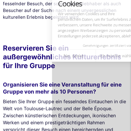
fesselnder Besuch, der sowohl Kunstliebhaber als auch
Genehmigungen zertifiziert von
Besucher auf der Suche nach einem unvergesslichen
kulturellen Erlebnis begeistern wird.
Nei, danke
Ich möchte wählen
Ich stimme zu
Reservieren Sie ein
außergewöhnliches Kulturerlebnis
für Ihre Gruppe
Organisieren Sie eine Veranstaltung für eine
Gruppe von mehr als 10 Personen?
Bieten Sie Ihrer Gruppe ein fesselndes Eintauchen in die
Welt von Toulouse-Lautrec und der Belle Époque.
Zwischen künstlerischen Entdeckungen, ikonischen
Werken und einem prestigeträchtigen Rahmen
verspricht dieser Besuch einen bereichernden und