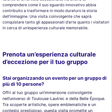
comprendere come il suo sguardo innovativo abbia
Utilizziamo cookie e i tuoi dati personali
contribuito a trasformare in modo duraturo la storia
per migliorare la tua esperienza di
navigazione, misurare il nostro pubblico e personalizzare gli annunci
dell’immagine. Una visita coinvolgente che saprà
pubblicitari che ti vengono mostrati. Puoi accettare, rifiutare o
conquistare tanto gli appassionati d’arte quanto i visitatori
gestire le tue preferenze in qualsiasi momento.
in cerca di un’esperienza culturale memorabile.
Consensi certificati da
Rifiuta e chiudi
Personalizza
Accetta e chiudi
Prenota un’esperienza culturale
d’eccezione per il tuo gruppo
Stai organizzando un evento per un gruppo di
più di 10 persone?
Offri al tuo gruppo un’immersione coinvolgente
nell’universo di Toulouse-Lautrec e della Belle Époque.
Tra scoperte artistiche, opere emblematiche e un
contesto prestigioso, questa visita promette un