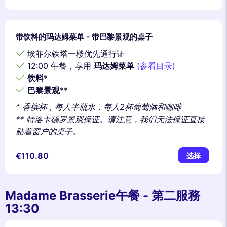
带饮料的玛达姆菜单 - 带巴黎景观的桌子
埃菲尔铁塔一楼优先通行证
12:00 午餐，享用
玛达姆菜单
(参看目录)
饮料
*
巴黎景观
**
* 香槟杯，每人半瓶水，每人2杯葡萄酒和咖啡
** 特洛卡德罗景观保证。请注意，我们无法保证直接
贴着窗户的桌子。
€110.80
选择
Madame Brasserie午餐 - 第二服務
13:30