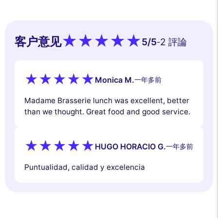
客户意见
5
/5
2 評論
-
Monica M.
一年多前
Madame Brasserie lunch was excellent, better
than we thought. Great food and good service.
HUGO HORACIO G.
一年多前
Puntualidad, calidad y excelencia