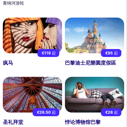
塞纳河游轮
€119
起
€95
起
疯马
巴黎迪士尼樂園度假區
€26.50
起
€28
起
圣礼拜堂
悖论博物馆巴黎