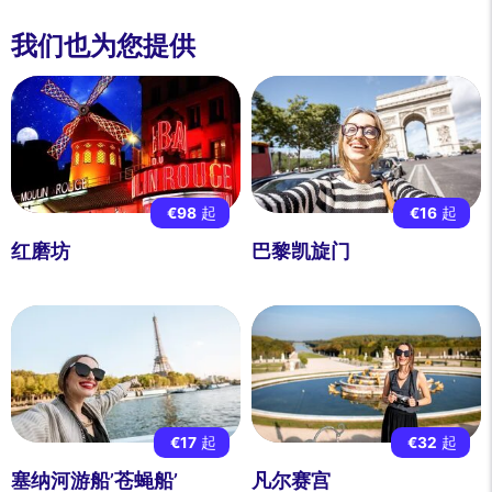
我们也为您提供
€98
起
€16
起
红磨坊
巴黎凯旋门
€17
起
€32
起
塞纳河游船’苍蝇船’
凡尔赛宫