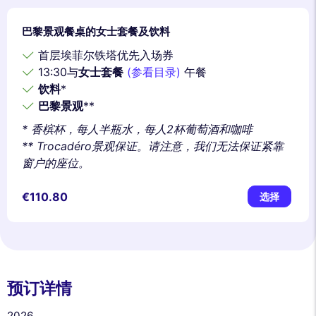
巴黎景观餐桌的女士套餐及饮料
首层埃菲尔铁塔优先入场券
13:30与
女士套餐
(参看目录)
午餐
饮料
*
巴黎景观
**
* 香槟杯，每人半瓶水，每人2杯葡萄酒和咖啡
** Trocadéro景观保证。请注意，我们无法保证紧靠
窗户的座位。
€110.80
选择
预订详情
2026