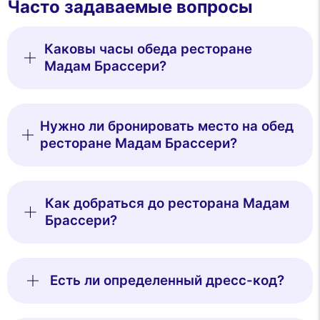
Часто задаваемые вопросы
Каковы часы обеда ресторане
Мадам Брассери?
Нужно ли бронировать место на обед
ресторане Мадам Брассери?
This website uses
Как добраться до ресторана Мадам
cookies
Брассери?
We use cookies and your personal data to enhance your browsing
experience, measure our audience, and personalize the ads shown to
you. You can accept, reject or manage your preferences at any time.
Есть ли определенный дресс-код?
Consents certified by
Reject All
Cookies Settings
Accept and close