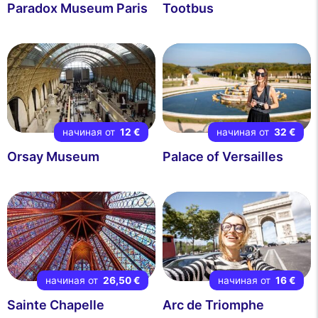
Paradox Museum Paris
Tootbus
начиная от
12 €
начиная от
32 €
Orsay Museum
Palace of Versailles
начиная от
26,50 €
начиная от
16 €
Sainte Chapelle
Arc de Triomphe