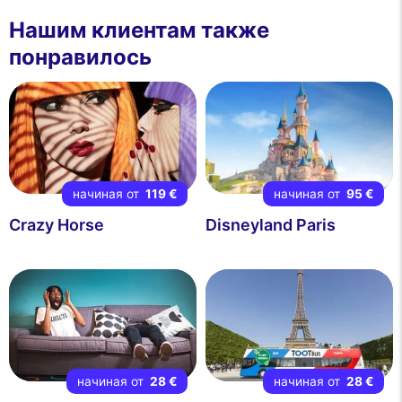
Нашим клиентам также
понравилось
начиная от
119 €
начиная от
95 €
Crazy Horse
Disneyland Paris
начиная от
28 €
начиная от
28 €