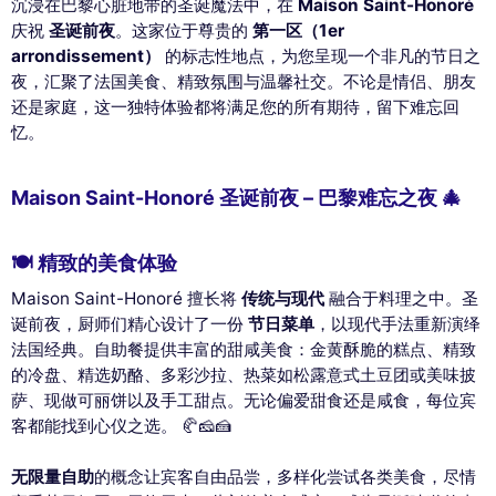
沉浸在巴黎心脏地带的圣诞魔法中，在
Maison Saint-Honoré
庆祝
圣诞前夜
。这家位于尊贵的
第一区（1er
arrondissement）
的标志性地点，为您呈现一个非凡的节日之
夜，汇聚了法国美食、精致氛围与温馨社交。不论是情侣、朋友
还是家庭，这一独特体验都将满足您的所有期待，留下难忘回
忆。
Maison Saint-Honoré 圣诞前夜 – 巴黎难忘之夜 🎄
🍽 精致的美食体验
Maison Saint-Honoré 擅长将
传统与现代
融合于料理之中。圣
诞前夜，厨师们精心设计了一份
节日菜单
，以现代手法重新演绎
法国经典。自助餐提供丰富的甜咸美食：金黄酥脆的糕点、精致
的冷盘、精选奶酪、多彩沙拉、热菜如松露意式土豆团或美味披
萨、现做可丽饼以及手工甜点。无论偏爱甜食还是咸食，每位宾
客都能找到心仪之选。 🥐🧀🍰
无限量自助
的概念让宾客自由品尝，多样化尝试各类美食，尽情