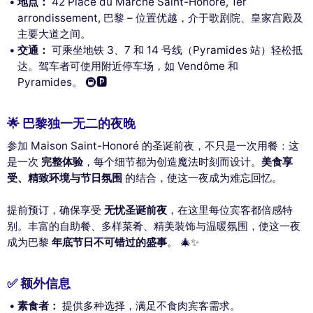
地点：
42 Place du Marché Saint-Honoré, 1er
arrondissement, 巴黎 – 位置优越，介于歌剧院、皇家宫殿及
主要大道之间。
交通：
可乘坐地铁 3、7 和 14 号线（Pyramides 站）轻松抵
达。驾车者可使用附近停车场，如 Vendôme 和
Pyramides。 🚇🅿️
🌟 巴黎独一无二的夜晚
参加 Maison Saint-Honoré 的圣诞前夜，不只是一次用餐：这
是一次
完整体验
，每个细节都为创造魔法时刻而设计。
美食享
受、精致环境与节日氛围
的结合，使这一夜成为难忘回忆。
提前预订，确保享受
无忧圣诞前夜
，在这里每位宾客都倍感特
别。丰富的自助餐、多样菜肴、精美装饰与温暖氛围，使这一夜
成为巴黎
年底节日不可错过的盛事
。 🎄✨
✅ 额外信息
素食者：
提供多种选择，满足不食肉宾客需求。