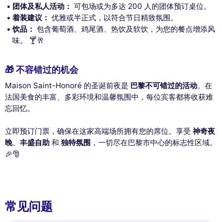
团体及私人活动：
可包场或为多达 200 人的团体预订桌位。
着装建议：
优雅或半正式，以符合节日精致氛围。
饮品：
包含葡萄酒、鸡尾酒、热饮及软饮，为您的餐点增添风
味。 🍸🥂
🎁 不容错过的机会
Maison Saint-Honoré 的圣诞前夜是
巴黎不可错过的活动
。在
法国美食的丰富、多彩环境和温馨氛围中，每位宾客都将收获难
忘回忆。
立即预订门票，确保在这家高端场所拥有您的席位。享受
神奇夜
晚
、
丰盛自助
和
独特氛围
，一切尽在巴黎市中心的标志性区域。
🎉🎅
常见问题