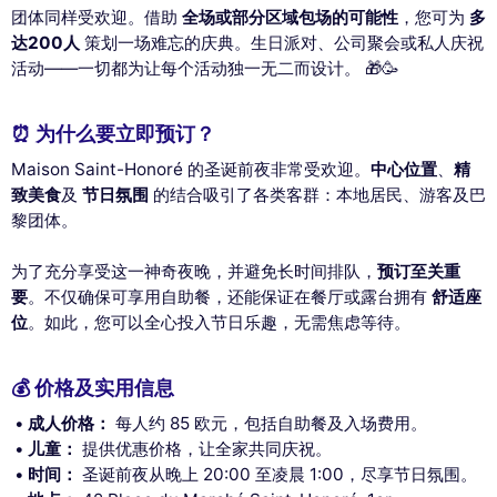
团体同样受欢迎。借助
全场或部分区域包场的可能性
，您可为
多
达200人
策划一场难忘的庆典。生日派对、公司聚会或私人庆祝
活动——一切都为让每个活动独一无二而设计。 🎁🥳
⏰ 为什么要立即预订？
Maison Saint-Honoré 的圣诞前夜非常受欢迎。
中心位置
、
精
致美食
及
节日氛围
的结合吸引了各类客群：本地居民、游客及巴
黎团体。
为了充分享受这一神奇夜晚，并避免长时间排队，
预订至关重
要
。不仅确保可享用自助餐，还能保证在餐厅或露台拥有
舒适座
位
。如此，您可以全心投入节日乐趣，无需焦虑等待。
💰 价格及实用信息
成人价格：
每人约 85 欧元，包括自助餐及入场费用。
儿童：
提供优惠价格，让全家共同庆祝。
时间：
圣诞前夜从晚上 20:00 至凌晨 1:00，尽享节日氛围。