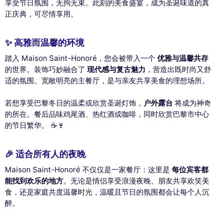
享受节日氛围，无拘无束。此刻的美食盛宴，成为圣诞味道的真
正庆典，可尽情享用。
✨ 高雅而温馨的环境
踏入 Maison Saint-Honoré，您会被带入一个
优雅与温馨共存
的世界。装饰巧妙融合了
现代感与复古魅力
，营造出既时尚又舒
适的氛围。宽敞明亮的主餐厅，是与亲友共享美食的理想场所。
若想享受巴黎冬日的温柔或欣赏圣诞灯饰，
户外露台
将成为神奇
的所在。餐后品味鸡尾酒、热红酒或咖啡，同时欣赏巴黎市中心
的节日繁华。 ☕🍷
🎉 适合所有人的夜晚
Maison Saint-Honoré 不仅仅是一家餐厅：这里是
每位宾客都
能找到欢乐的地方
。无论是情侣享受浪漫夜晚、朋友共享欢笑美
食，还是家庭共度温馨时光，温暖且节日的氛围都会让每个人沉
醉。