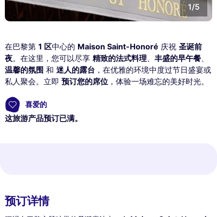
1/5
在巴黎第
1 区
中心的
Maison Saint-Honoré
庆祝
圣诞前
夜
。在这里，您可以尽享
精致的法式料理
、
丰盛的早午餐
、
温馨的氛围
和
迷人的露台
，在优雅的环境中度过节日盛宴或
私人聚会。立即
预订您的席位
，体验一场难忘的美好时光。
喜爱的
这旅游产品预订已满。
预订详情