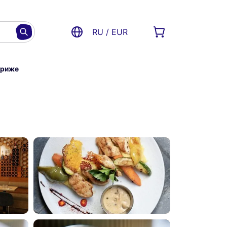
RU / EUR
ариже