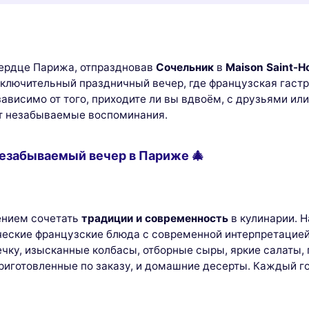
сердце Парижа, отпраздновав
Сочельник
в
Maison Saint-H
исключительный праздничный вечер, где французская гаст
висимо от того, приходите ли вы вдвоём, с друзьями или
ст незабываемые воспоминания.
Незабываемый вечер в Париже 🎄
ением сочетать
традиции и современность
в кулинарии. 
ические французские блюда с современной интерпретацие
чку, изысканные колбасы, отборные сыры, яркие салаты, г
иготовленные по заказу, и домашние десерты. Каждый го