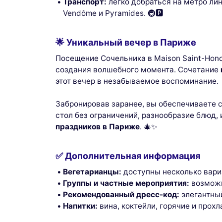
Транспорт:
легко добраться на метро лини
audience,
preferenc
Vendôme и Pyramides. 🚇🅿️
🌟 Уникальный вечер в Париже
Посещение Сочельника в Maison Saint-Hono
создания волшебного момента. Сочетание
этот вечер в незабываемое воспоминание.
Забронировав заранее, вы обеспечиваете 
стол без ограничений, разнообразие блюд,
праздников в Париже
. 🎄✨
✅ Дополнительная информация
Вегетарианцы:
доступны несколько вариа
Группы и частные мероприятия:
возможн
Рекомендованный дресс-код:
элегантный
Напитки:
вина, коктейли, горячие и прох