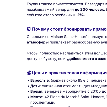
Группы также приветствуются. Благодаря
незабываемый вечер для
до 200 человек
.
событие стало особенным. 🎁🥳
⏰ Почему стоит бронировать прямо
Сочельник в Maison Saint-Honoré пользуе
атмосферы
привлекает разнообразную ауд
Чтобы полностью насладиться этим волше
доступ к буфету, но и
удобное место в зале
💰 Цены и практическая информаци
Взрослые:
бюджет около 85 € с человека 
Дети:
сниженная стоимость для младших 
This we
Время:
вечернее мероприятие с 20:00 до 
cook
Место:
42 Place du Marché Saint-Honoré
проспектами.
We use co