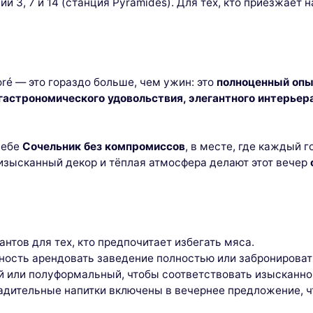
й 3, 7 и 14 (станция Pyramides). Для тех, кто приезжает 
 and personalize the ads shown to you. You can accept, reject or manage yo
es at any time.
Consents certified by
Reject All
Cookies Settings
Accept and 
ré — это гораздо больше, чем ужин: это
полноценный оп
гастрономического удовольствия, элегантного интерье
себе
Сочельник без компромиссов
, в месте, где каждый 
 изысканный декор и тёплая атмосфера делают этот вечер
нтов для тех, кто предпочитает избегать мяса.
ость арендовать заведение полностью или забронировать
 или полуформальный, чтобы соответствовать изысканно
ладительные напитки включены в вечернее предложение, 