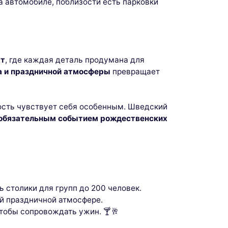
на автомобиле, поблизости есть парковки
ur
close
ыт
, где каждая деталь продумана для
ра и праздничной атмосферы
превращает
гость чувствует себя особенным. Шведский
обязательным событием рождественских
 столики для групп до 200 человек.
й праздничной атмосфере.
чтобы сопровождать ужин. 🍸🥂