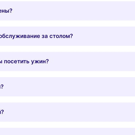
ены?
 обслуживание за столом?
ы посетить ужин?
й?
й?