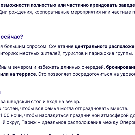
возможности полностью или частично арендовать завед
 Дни рождения, корпоративные мероприятия или частные 
 сейчас?
тся большим спросом. Сочетание
центрального расположе
иторию: местных жителей, туристов и парижские группы.
бным вечером и избежать длинных очередей,
бронирован
 или на террасе
. Это позволяет сосредоточиться на удово
я
за шведский стол и вход на вечер.
гостей, чтобы вся семья могла отпраздновать вместе.
bsite uses
1:00 ночи, чтобы насладиться праздничной атмосферой до
ies
, 1-й округ, Париж – идеальное расположение между Опер
okies and your personal data to enhance your browsing experience, measure