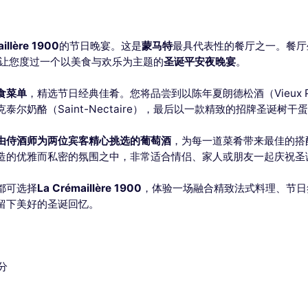
illère 1900
的节日晚宴。这是
蒙马特
最具代表性的餐厅之一。餐厅
到来，让您度过一个以美食与欢乐为主题的
圣诞平安夜晚宴
。
食菜单
，精选节日经典佳肴。您将品尝到以陈年夏朗德松酒（Vieux Pine
尔奶酪（Saint-Nectaire），最后以一款精致的招牌圣诞树干
由侍酒师为两位宾客精心挑选的葡萄酒
，为每一道菜肴带来最佳的搭
造的优雅而私密的氛围之中，非常适合情侣、家人或朋友一起庆祝圣
都可选择
La Crémaillère 1900
，体验一场融合精致法式料理、节日
留下美好的圣诞回忆。
0分