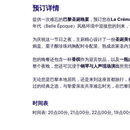
预订详情
提供一次难忘的
巴黎圣诞晚宴
，预订您在
La Créma
年代（Belle Époque）风格环境中迎接您的
为庆祝这一节日之夜，主厨精心设计了一份
圣诞美
焗盅、栗子酿珍珠鸡胸配时令配菜、熟成农家圣内克泰
您的晚餐还包含一杯
香槟
作为迎宾饮品，以及
一瓶
整个夜晚，您还可沉浸于
钢琴与人声现场演出
所营
无论您是巴黎本地居民，还是来到这座首都旅行，
过的经典之选，与挚爱亲友共享难忘时光，在巴黎
时间表
时间表: 20点00分, 21点00分, 22点00分, 19点0