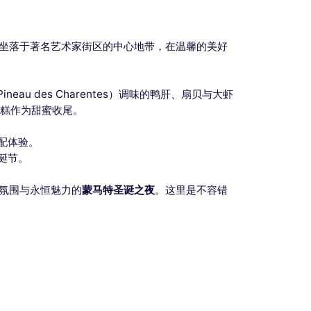
坐落于著名艺术家街区的中心地带，在温馨的美好
au des Charentes）调味的鸭肝、扇贝与大虾
蛋糕作为甜蜜收尾。
配体验。
诞节。
氛围与永恒魅力的
蒙马特圣诞之夜
。这里是不容错