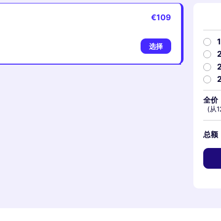
€109
选择
全价
(从1
总额