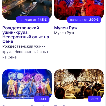
начиная от
145 €
начиная от
290 €
Рождественский
Мулен Руж
ужин-круиз:
Мулен Руж
Невероятный опыт на
Сене
Рождественский ужин-
круиз: Невероятный опыт
на Сене
300 €
39 €