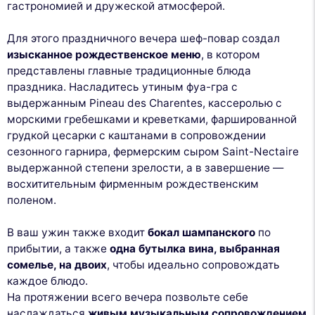
гастрономией и дружеской атмосферой.
Для этого праздничного вечера шеф-повар создал
изысканное рождественское меню
, в котором
представлены главные традиционные блюда
праздника. Насладитесь утиным фуа-гра с
выдержанным Pineau des Charentes, кассеролью с
морскими гребешками и креветками, фаршированной
грудкой цесарки с каштанами в сопровождении
сезонного гарнира, фермерским сыром Saint-Nectaire
выдержанной степени зрелости, а в завершение —
восхитительным фирменным рождественским
поленом.
В ваш ужин также входит
бокал шампанского
по
прибытии, а также
одна бутылка вина, выбранная
сомелье, на двоих
, чтобы идеально сопровождать
каждое блюдо.
На протяжении всего вечера позвольте себе
наслаждаться
живым музыкальным сопровождением