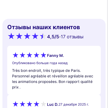
This website uses
cookies
Отзывы наших клиентов
We use cookies and your personal data to enhance your browsing
experience, measure our audience, and personalize the ads shown to
4,5
/5
17 oтзывы
-
you. You can accept, reject or manage your preferences at any time.
Consents certified by
Reject All
Cookies Settings
Accept and close
Fanny M.
Опубликовано больше года назад
Très bon endroit, très typique de Paris.
Personnel agréable et réveillon agréable avec
les animations proposées. Bon rapport qualité
prix .
Luc D.
27 декабря 2025 г.