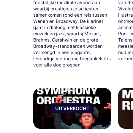
feestelijke muzikale avond aan
van de
waarbij prestigieuze artiesten
Vivald
samenkomen rond een reis tussen
illustr
Wenen en Broadway. De klarinet
ontmoe
gaat in dialoog met klassieke
animat
muziek en jazz, waarbij Mozart,
Pont e
Brahms, Gershwin en de grote
Talens
Broadway-standaarden worden
meesle
vermengd in een elegante,
oud me
levendige viering die toegankelijk is
verbee
voor alle doelgroepen.
UITVERKOCHT