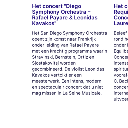
Het concert "Diego
Het c
Symphony Orchestra –
Requi
Rafael Payare & Leonidas
Conc
Kavakos"
Laure
Het San Diego Symphony Orchestra
Beleef
opent zijn komst naar Frankrijk
rond h
onder leiding van Rafael Payare
onder 
met een krachtig programma waarin
Equilb
Stravinski, Bernstein, Ortiz en
Concen
Sjostakovitsj worden
intens
gecombineerd. De violist Leonidas
spiritu
Kavakos vertolkt er een
vooraf
meesterwerk. Een intens, modern
C. Bac
en spectaculair concert dat u niet
concer
mag missen in La Seine Musicale.
intern
uitvoe