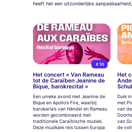
heeft het een uitzonderlijke aanpasbaarheid
€ 10
Het concert « Van Rameau
Het c
tot de Caraïben Jeanine de
Ander
Bique, barokrecital »
Schub
Een unieke avond met Jeanine de
Duik i
Bique en Apollo’s Fire, waarbij
met Pi
barokaria’s van Händel en Rameau
van de
worden gecombineerd met
Doorhe
traditionele Caraïbische muziek.
van Sc
Deze muzikale reis tussen Europa
de vol