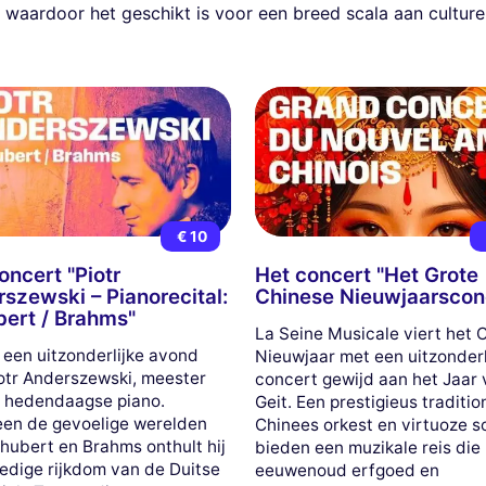
, waardoor het geschikt is voor een breed scala aan cultur
€ 10
oncert "Piotr
Het concert "Het Grote
szewski – Pianorecital:
Chinese Nieuwjaarscon
ert / Brahms"
La Seine Musicale viert het 
n een uitzonderlijke avond
Nieuwjaar met een uitzonderl
otr Anderszewski, meester
concert gewijd aan het Jaar
 hedendaagse piano.
Geit. Een prestigieus traditio
en de gevoelige werelden
Chinees orkest en virtuoze s
hubert en Brahms onthult hij
bieden een muzikale reis die
ledige rijkdom van de Duitse
eeuwenoud erfgoed en