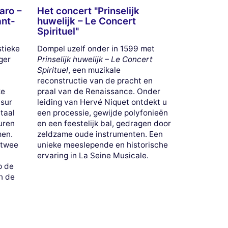
aro –
Het concert "Prinselijk
ant-
huwelijk – Le Concert
Spirituel"
stieke
Dompel uzelf onder in 1599 met
ger
Prinselijk huwelijk – Le Concert
Spirituel
, een muzikale
reconstructie van de pracht en
ke
praal van de Renaissance. Onder
 sur
leiding van Hervé Niquet ontdekt u
taal
een processie, gewijde polyfonieën
euren
en een feestelijk bal, gedragen door
men.
zeldzame oude instrumenten. Een
 twee
unieke meeslepende en historische
ervaring in La Seine Musicale.
p de
n de