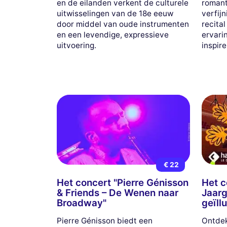
en de eilanden verkent de culturele
romant
uitwisselingen van de 18e eeuw
verfijn
door middel van oude instrumenten
recita
en een levendige, expressieve
ervari
uitvoering.
inspir
€ 22
Het concert "Pierre Génisson
Het c
& Friends – De Wenen naar
Jaarg
Broadway"
geïll
Pierre Génisson biedt een
Ontdek