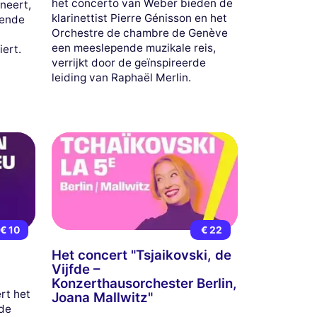
het concerto van Weber bieden de
neert,
klarinettist Pierre Génisson en het
pende
Orchestre de chambre de Genève
een meeslepende muzikale reis,
iert.
verrijkt door de geïnspireerde
leiding van Raphaël Merlin.
€ 10
€ 22
-
Het concert "Tsjaikovski, de
Vijfde –
Konzerthausorchester Berlin,
rt het
Joana Mallwitz"
de