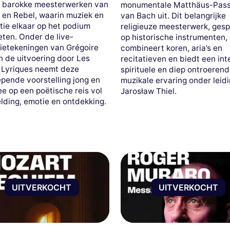
 barokke meesterwerken van
monumentale Matthäus-Pass
i en Rebel, waarin muziek en
van Bach uit. Dit belangrijke
atie elkaar op het podium
religieuze meesterwerk, ges
ten. Onder de live-
op historische instrumenten,
ietekeningen van Grégoire
combineert koren, aria’s en
n de uitvoering door Les
recitatieven en biedt een int
 Lyriques neemt deze
spirituele en diep ontroeren
pende voorstelling jong en
muzikale ervaring onder leid
e op een poëtische reis vol
Jarosław Thiel.
lding, emotie en ontdekking.
UITVERKOCHT
UITVERKOCHT