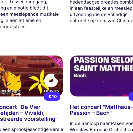
iek. Tussen diepgang,
hedendaagse creaties combi
ing en emotie biedt dit
in een feestelijke en meesle
l een meeslepende muzikale
uitvoering die de volledige
ng in een intieme en
culturele rijkdom van China v
erende sfeer.
€ 10
oncert "De Vier
Het concert "Matthäus
etijden – Vivaldi,
Passion – Bach"
ustreerde voorstelling"
In de aanloop naar Pasen voe
 een sprookjesachtige versie
Wrocław Baroque Orchestra 