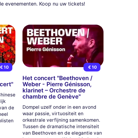
ele evenementen. Koop nu uw tickets!
€ 10
€ 10
Het concert "Beethoven /
cert"
Weber - Pierre Génisson,
klarinet – Orchestre de
Chinese
chambre de Genève"
ijk
Dompel uzelf onder in een avond
 van de
waar passie, virtuositeit en
neel
orkestrale verfijning samenkomen.
olisten
Tussen de dramatische intensiteit
van Beethoven en de elegantie van