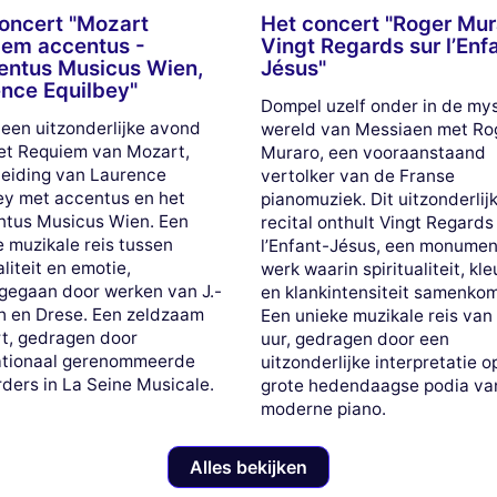
oncert "Mozart
Het concert "Roger Mur
em accentus -
Vingt Regards sur l’Enf
entus Musicus Wien,
Jésus"
nce Equilbey"
Dompel uzelf onder in de my
 een uitzonderlijke avond
wereld van Messiaen met Ro
et Requiem van Mozart,
Muraro, een vooraanstaand
leiding van Laurence
vertolker van de Franse
ey met accentus en het
pianomuziek. Dit uitzonderlij
tus Musicus Wien. Een
recital onthult Vingt Regards
e muzikale reis tussen
l’Enfant-Jésus, een monumen
aliteit en emotie,
werk waarin spiritualiteit, kl
gegaan door werken van J.-
en klankintensiteit samenko
h en Drese. Een zeldzaam
Een unieke muzikale reis van
t, gedragen door
uur, gedragen door een
ationaal gerenommeerde
uitzonderlijke interpretatie o
rders in La Seine Musicale.
grote hedendaagse podia va
moderne piano.
Alles bekijken