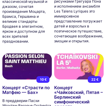
рисунками Грегуара Пона
классической музыкой и
и исполнением ансамбля
джазом, сочетая
Les Talens Lyriques это
произведения Моцарта,
иммерсивное
Брамса, Гершвина и
представление погружает
великие стандарты
детей и взрослых в
Бродвея в элегантном,
поэтическое путешествие,
ярком и доступном для
сочетающее воображение,
всех зрителей
эмоции и открытия.
праздновании.
10 €
22 €
Концерт «Страсти по
Концерт
Матфею — Бах»
«Чайковский, Пятая –
Берлинский
В преддверии Пасхи
симфонический
Wrocław Baroque Orchestra