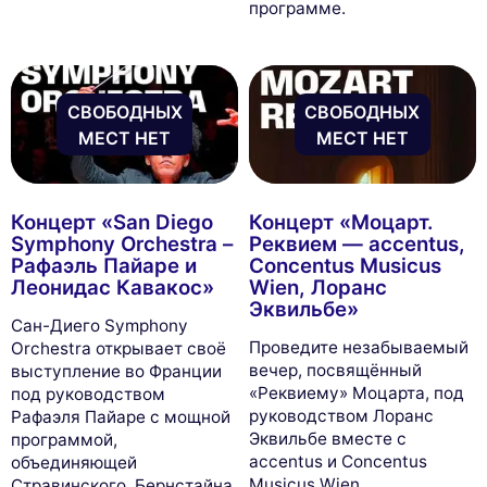
программе.
СВОБОДНЫХ
СВОБОДНЫХ
МЕСТ НЕТ
МЕСТ НЕТ
Концерт «San Diego
Концерт «Моцарт.
Symphony Orchestra –
Реквием — accentus,
Рафаэль Пайаре и
Concentus Musicus
Леонидас Кавакос»
Wien, Лоранс
Эквильбе»
Сан-Диего Symphony
Проведите незабываемый
Orchestra открывает своё
вечер, посвящённый
выступление во Франции
«Реквиему» Моцарта, под
под руководством
руководством Лоранс
Рафаэля Пайаре с мощной
Эквильбе вместе с
программой,
accentus и Concentus
объединяющей
Musicus Wien.
Стравинского, Бернстайна,