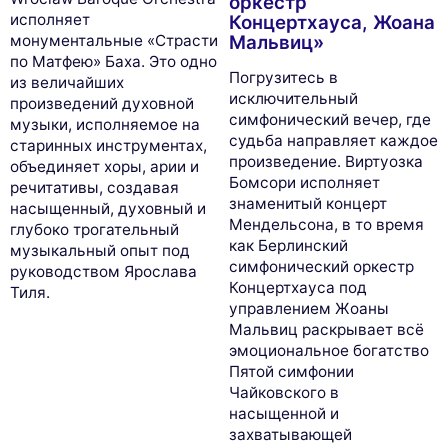
оркестр
исполняет
Концертхауса, Жоана
монументальные «Страсти
Мальвиц»
по Матфею» Баха. Это одно
Погрузитесь в
из величайших
исключительный
произведений духовной
симфонический вечер, где
музыки, исполняемое на
судьба направляет каждое
старинных инструментах,
произведение. Виртуозка
объединяет хоры, арии и
Бомсори исполняет
речитативы, создавая
знаменитый концерт
насыщенный, духовный и
Мендельсона, в то время
глубоко трогательный
как Берлинский
музыкальный опыт под
симфонический оркестр
руководством Ярослава
Концертхауса под
Тиля.
управлением Жоаны
Мальвиц раскрывает всё
эмоциональное богатство
Пятой симфонии
Чайковского в
насыщенной и
захватывающей