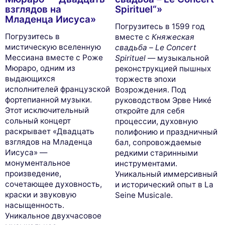
взглядов на
Spirituel“»
Младенца Иисуса»
Погрузитесь в 1599 год
This website uses
Погрузитесь в
вместе с
Княжеская
cookies
мистическую вселенную
свадьба – Le Concert
Мессиана вместе с Роже
Spirituel
— музыкальной
We use cookies and your personal data to
Мюраро, одним из
реконструкцией пышных
enhance your browsing experience,
выдающихся
торжеств эпохи
measure our audience, and personalize the ads shown to you. You
исполнителей французской
Возрождения. Под
can accept, reject or manage your preferences at any time.
фортепианной музыки.
руководством Эрве Никé
Этот исключительный
откройте для себя
Consents certified by
сольный концерт
процессии, духовную
Reject All
Cookies Settings
Accept and close
раскрывает «Двадцать
полифонию и праздничный
взглядов на Младенца
бал, сопровождаемые
Иисуса» —
редкими старинными
монументальное
инструментами.
произведение,
Уникальный иммерсивный
сочетающее духовность,
и исторический опыт в La
краски и звуковую
Seine Musicale.
насыщенность.
Уникальное двухчасовое