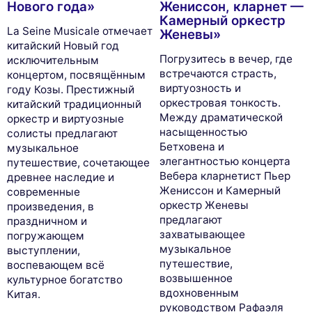
Нового года»
Жениссон, кларнет —
Камерный оркестр
La Seine Musicale отмечает
Женевы»
китайский Новый год
Погрузитесь в вечер, где
исключительным
встречаются страсть,
концертом, посвящённым
виртуозность и
году Козы. Престижный
оркестровая тонкость.
китайский традиционный
Между драматической
оркестр и виртуозные
насыщенностью
солисты предлагают
Бетховена и
музыкальное
элегантностью концерта
путешествие, сочетающее
Вебера кларнетист Пьер
древнее наследие и
Жениссон и Камерный
современные
оркестр Женевы
произведения, в
предлагают
праздничном и
захватывающее
погружающем
музыкальное
выступлении,
путешествие,
воспевающем всё
возвышенное
культурное богатство
вдохновенным
Китая.
руководством Рафаэля