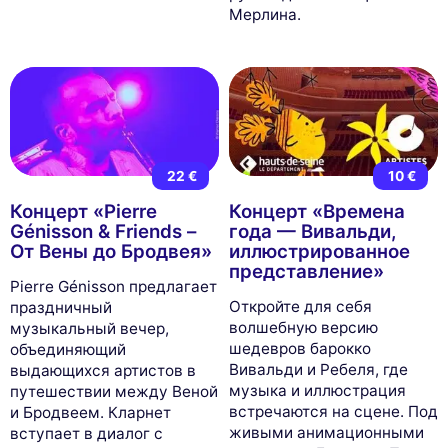
Мерлина.
22 €
10 €
Концерт «Pierre
Концерт «Времена
Génisson & Friends –
года — Вивальди,
От Вены до Бродвея»
иллюстрированное
представление»
Pierre Génisson предлагает
Откройте для себя
праздничный
волшебную версию
музыкальный вечер,
шедевров барокко
объединяющий
Вивальди и Ребеля, где
выдающихся артистов в
музыка и иллюстрация
путешествии между Веной
встречаются на сцене. Под
и Бродвеем. Кларнет
живыми анимационными
вступает в диалог с