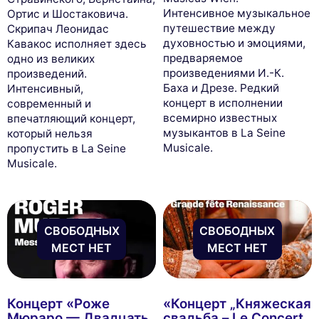
Интенсивное музыкальное
Ортис и Шостаковича.
путешествие между
Скрипач Леонидас
духовностью и эмоциями,
Кавакос исполняет здесь
предваряемое
одно из великих
произведениями И.-К.
произведений.
Баха и Дрезе. Редкий
Интенсивный,
концерт в исполнении
современный и
всемирно известных
впечатляющий концерт,
музыкантов в La Seine
который нельзя
Musicale.
пропустить в La Seine
Musicale.
СВОБОДНЫХ
СВОБОДНЫХ
МЕСТ НЕТ
МЕСТ НЕТ
Концерт «Роже
«Концерт „Княжеская
Мюраро — Двадцать
свадьба – Le Concert