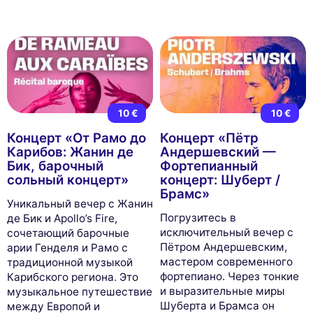
10 €
10 €
Концерт «От Рамо до
Концерт «Пётр
Карибов: Жанин де
Андершевский —
Бик, барочный
Фортепианный
сольный концерт»
концерт: Шуберт /
Брамс»
Уникальный вечер с Жанин
Погрузитесь в
де Бик и Apollo’s Fire,
исключительный вечер с
сочетающий барочные
Пётром Андершевским,
арии Генделя и Рамо с
мастером современного
традиционной музыкой
фортепиано. Через тонкие
Карибского региона. Это
и выразительные миры
музыкальное путешествие
Шуберта и Брамса он
между Европой и