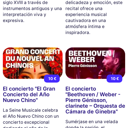
siglo XVIII a través de
delicadeza y emoción, este
instrumentos antiguos y una
recital ofrece una
interpretación viva y
experiencia musical
expresiva.
cautivadora en una
atmósfera íntima e
inspiradora.
10 €
10 €
El concierto "El Gran
El concierto
Concierto del Año
"Beethoven / Weber -
Nuevo Chino"
Pierre Génisson,
clarinete – Orquesta de
La Seine Musicale celebra
Cámara de Ginebra"
el Año Nuevo Chino con un
Sumérjase en una velada
concierto excepcional
donde la pasión, el