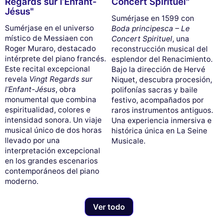
Regards sur l’Enfant-
Concert Spirituel"
Jésus"
Sumérjase en 1599 con
Sumérjase en el universo
Boda principesca – Le
místico de Messiaen con
Concert Spirituel
, una
Roger Muraro, destacado
reconstrucción musical del
intérprete del piano francés.
esplendor del Renacimiento.
Este recital excepcional
Bajo la dirección de Hervé
revela
Vingt Regards sur
Niquet, descubra procesión,
l’Enfant-Jésus
, obra
polifonías sacras y baile
monumental que combina
festivo, acompañados por
espiritualidad, colores e
raros instrumentos antiguos.
intensidad sonora. Un viaje
Una experiencia inmersiva e
musical único de dos horas
histórica única en La Seine
llevado por una
Musicale.
interpretación excepcional
en los grandes escenarios
contemporáneos del piano
moderno.
Ver todo