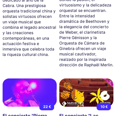
dedicado al año de la
virtuosismo y la delicadeza
Cabra. Una prestigiosa
orquestal se encuentran.
orquesta tradicional china y
Entre la intensidad
solistas virtuosos ofrecen
dramática de Beethoven y
un viaje musical que
la elegancia del concierto
combina el legado ancestral
de Weber, el clarinetista
y las creaciones
Pierre Génisson y la
contemporáneas, en una
Orquesta de Cámara de
actuación festiva e
Ginebra ofrecen un viaje
inmersiva que celebra toda
musical cautivador,
la riqueza cultural china.
realzado por la inspirada
dirección de Raphaël Merlin.
22 €
10 €
El concierto "Pierre
El concierto "Las