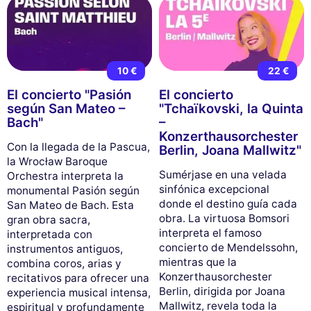
10 €
22 €
El concierto "Pasión
El concierto
según San Mateo –
"Tchaïkovski, la Quinta
Bach"
–
Konzerthausorchester
Con la llegada de la Pascua,
Berlin, Joana Mallwitz"
la Wrocław Baroque
Sumérjase en una velada
Orchestra interpreta la
sinfónica excepcional
monumental Pasión según
donde el destino guía cada
San Mateo de Bach. Esta
obra. La virtuosa Bomsori
gran obra sacra,
interpreta el famoso
interpretada con
concierto de Mendelssohn,
instrumentos antiguos,
mientras que la
combina coros, arias y
Konzerthausorchester
recitativos para ofrecer una
Berlin, dirigida por Joana
experiencia musical intensa,
Mallwitz, revela toda la
espiritual y profundamente