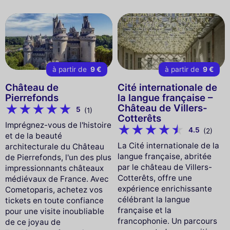
à partir de
9 €
à partir de
9 €
Château de
Cité internationale de
Pierrefonds
la langue française –
Château de Villers-
5
(1)
Cotterêts
Imprégnez-vous de l'histoire
4.5
(2)
et de la beauté
La Cité internationale de la
architecturale du Château
langue française, abritée
de Pierrefonds, l'un des plus
par le château de Villers-
impressionnants châteaux
Cotterêts, offre une
médiévaux de France. Avec
expérience enrichissante
Cometoparis, achetez vos
célébrant la langue
tickets en toute confiance
française et la
pour une visite inoubliable
francophonie. Un parcours
de ce joyau de