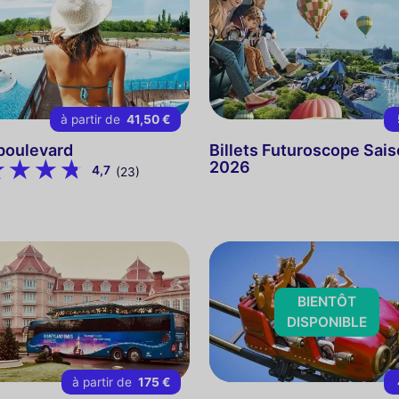
à partir de
41,50 €
boulevard
Billets Futuroscope Sai
2026
4,7
(23)
BIENTÔT
DISPONIBLE
à partir de
175 €