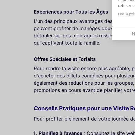
refuser 
Expériences pour Tous les Âges
Lire la pol
L'un des principaux avantages des parcs d'at
peuvent profiter de manèges doux et de ren
N
défouler sur des montagnes russes et des at
qui captivent toute la famille.
Offres Spéciales et Forfaits
Pour rendre la visite encore plus agréable, p
d'acheter des billets combinés pour plusieur
également des réductions pour les groupes, le
promotions en cours avant de planifier votre 
Conseils Pratiques pour une Visite 
Pour profiter pleinement de votre journée da
Planifiez à l'avance
: Consultez le site web