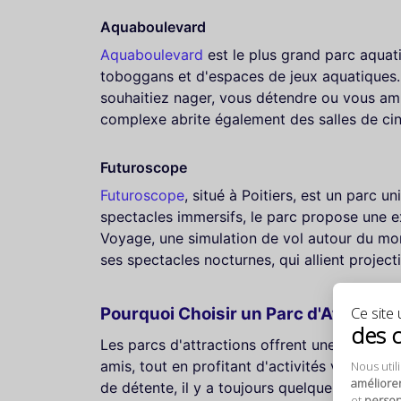
Aquaboulevard
Aquaboulevard
est le plus grand parc aquat
toboggans et d'espaces de jeux aquatiques. 
souhaitiez nager, vous détendre ou vous amus
complexe abrite également des salles de ciné
Futuroscope
Futuroscope
, situé à Poitiers, est un parc u
spectacles immersifs, le parc propose une ex
Voyage, une simulation de vol autour du mon
ses spectacles nocturnes, qui allient project
Ce site u
Pourquoi Choisir un Parc d'Attractio
des 
Les parcs d'attractions offrent une évasion 
amis, tout en profitant d'activités variées.
Nous util
améliore
de détente, il y a toujours quelque chose p
et
personn