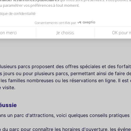
ou paramétrer vos préférences à tout moment.
itique de confidentialité
tractions est leur capacité à offrir des expériences adapté
Consentements certifiés par
contres avec des personnages de contes de fées, tandis que
on merci
Je choisis
OK pour 
tractions à sensations fortes. De plus, de nombreux parcs
lusieurs parcs proposent des offres spéciales et des forfait
s jours ou pour plusieurs parcs, permettant ainsi de faire 
s familles nombreuses ou les réservations en ligne. Il est d
visite.
Réussie
ns un parc d'attractions, voici quelques conseils pratiques 
 du parc pour connaître les horaires d'ouverture, les événe