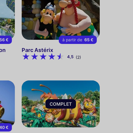
56 €
à partir de
65 €
son
Parc Astérix
4,5
(2)
COMPLET
40 €