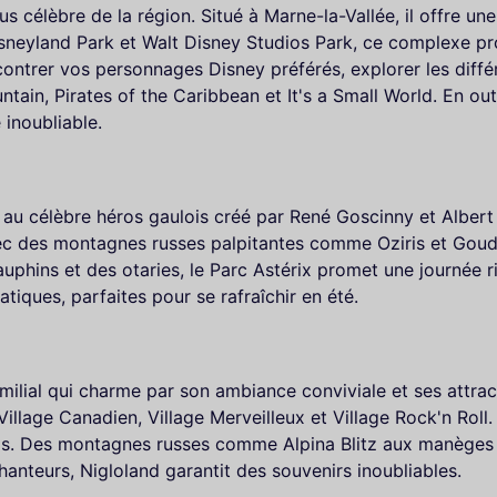
us célèbre de la région. Situé à Marne-la-Vallée, il offre u
isneyland Park et Walt Disney Studios Park, ce complexe pr
ontrer vos personnages Disney préférés, explorer les différ
, Pirates of the Caribbean et It's a Small World. En outr
inoubliable.
ge au célèbre héros gaulois créé par René Goscinny et Alber
ec des montagnes russes palpitantes comme Oziris et Goudu
uphins et des otaries, le Parc Astérix promet une journée 
iques, parfaites pour se rafraîchir en été.
amilial qui charme par son ambiance conviviale et ses attract
 Village Canadien, Village Merveilleux et Village Rock'n Rol
rands. Des montagnes russes comme Alpina Blitz aux manèg
anteurs, Nigloland garantit des souvenirs inoubliables.