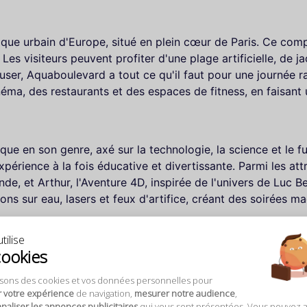
ique urbain d'Europe, situé en plein cœur de Paris. Ce com
Les visiteurs peuvent profiter d'une plage artificielle, de
er, Aquaboulevard a tout ce qu'il faut pour une journée ra
ma, des restaurants et des espaces de fitness, en faisant u
nique en son genre, axé sur la technologie, la science et le 
périence à la fois éducative et divertissante. Parmi les att
de, et Arthur, l'Aventure 4D, inspirée de l'univers de Luc 
ions sur eau, lasers et feux d'artifice, créant des soirées ma
tilise
ns ?
cookies
parfaite de la routine quotidienne. Ils permettent de passer
 Que vous soyez amateur de sensations fortes, de découvert
isons des cookies et vos données personnelles pour
r votre expérience
de navigation,
mesurer notre audience
,
our vous dans ces parcs.
aliser les annonces publicitaires
qui vous sont présentées. Vous pouvez 