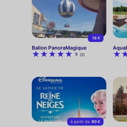
18 €
Ballon PanoraMagique
Aqua
5
(2)
à partir de
80 €