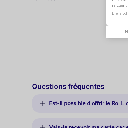
refuser 
Lire la pol
N
Questions fréquentes
Est-il possible d'offrir le Roi 
Vais-je recevoir ma carte cad