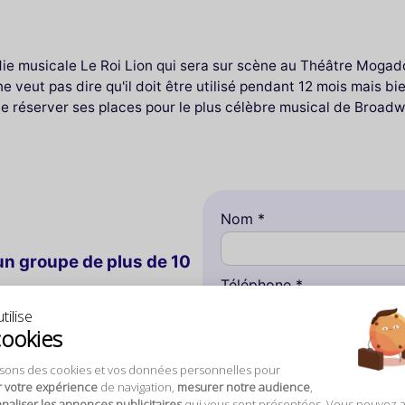
e musicale Le Roi Lion qui sera sur scène au Théâtre Mogador
ne veut pas dire qu'il doit être utilisé pendant 12 mois mais b
te réserver ses places pour le plus célèbre musical de Broadw
Nom *
n groupe de plus de 10
Téléphone *
te entre amis..., envoyez-nous
tilise
cookies
 to Paris vous adressera une
Votre numéro ne sera pas utilisé à de
urs ouvrés.
toute précision concernant votre de
isons des cookies et vos données personnelles pour
 +33 1 48 74 05 10 pour vos
r votre expérience
de navigation,
mesurer notre audience
,
Détaillez votre demande *
aliser les annonces publicitaires
qui vous sont présentées. Vous pouvez 