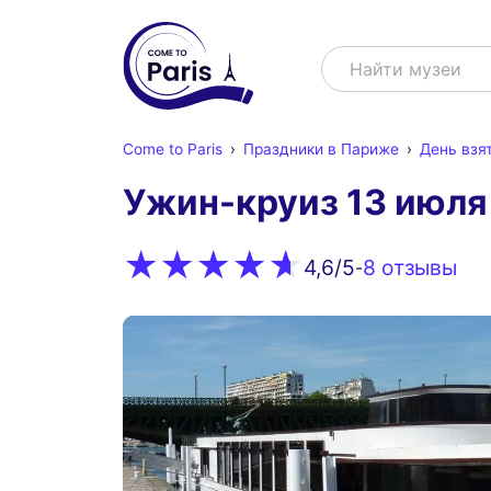
Поиск
Найти шо
Come to Paris
Праздники в Париже
День взя
Ужин-круиз 13 июля 
8 oтзывы
4,6
/5
-