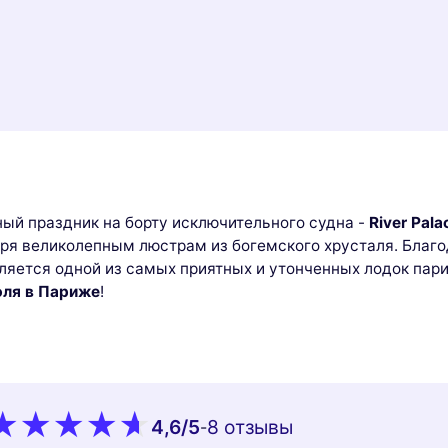
ый праздник на борту исключительного судна -
River Pala
ря великолепным люстрам из богемского хрусталя. Благ
вляется одной из самых приятных и утонченных лодок пар
юля в Париже
!
4,6
/5
8 oтзывы
-