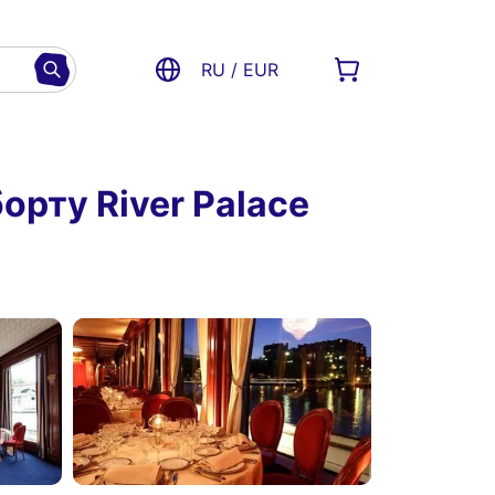
RU / EUR
орту River Palace