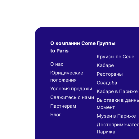
О компании Come
Группы
to Paris
Круизы по Сене
О нас
Кабаре
Юридические
Рестораны
положения
Свадьба
Условия продажи
Кабаре в Париже
Свяжитесь с нами
Выставки в данн
Партнерaм
момент
Блог
Музеи в Париже
Достопримечате
Парижа