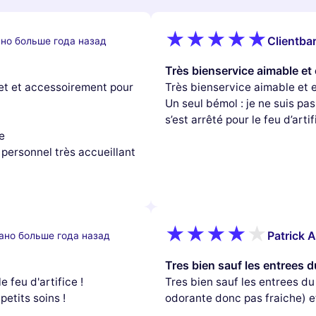
Clientbar
но больше года назад
Très bienservice aimable et 
llet et accessoirement pour
Très bienservice aimable et 
Un seul bémol : je ne suis pas
s’est arrêté pour le feu d’arti
e
 personnel très accueillant
Patrick A
ано больше года назад
Tres bien sauf les entrees d
e feu d'artifice !
Tres bien sauf les entrees du 
petits soins !
odorante donc pas fraiche) 