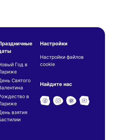
Праздничные
Настройки
даты
Настройки файлов
cookie
Новый Год в
Париже
День Святого
Найдите нас
Валентина
Рождество в
Париже
День взятия
Бастилии