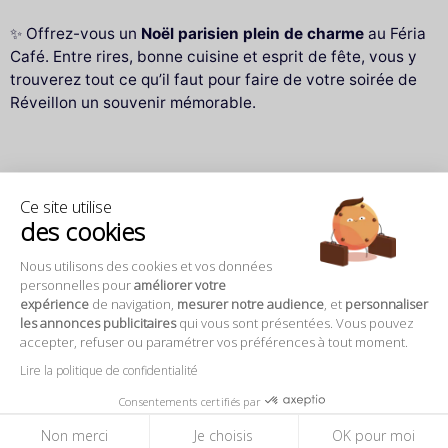
✨ Offrez-vous un
Noël parisien plein de charme
au Féria
Café. Entre rires, bonne cuisine et esprit de fête, vous y
trouverez tout ce qu’il faut pour faire de votre soirée de
Réveillon un souvenir mémorable.
Questions fréquentes
Ce site utilise
des cookies
Où se situe le Féria Café ?
Nous utilisons des cookies et vos données
personnelles pour
améliorer votre
expérience
de navigation,
mesurer notre audience
, et
personnaliser
les annonces publicitaires
qui vous sont présentées. Vous pouvez
accepter, refuser ou paramétrer vos préférences à tout moment.
Comment venir au Féria Café en
Lire la politique de confidentialité
transports en commun ?
Consentements certifiés par
Non merci
Je choisis
OK pour moi