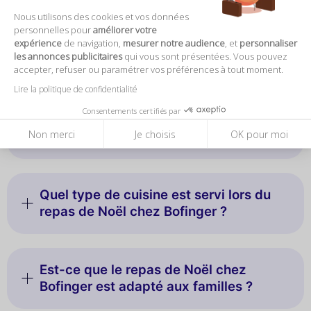
Nous utilisons des cookies et vos données
personnelles pour
améliorer votre
expérience
de navigation,
mesurer notre audience
, et
personnaliser
les annonces publicitaires
qui vous sont présentées. Vous pouvez
accepter, refuser ou paramétrer vos préférences à tout moment.
Questions fréquentes
Lire la politique de confidentialité
Consentements certifiés par
Qu'est-ce que l'offre de Noël chez
Non merci
Je choisis
OK pour moi
Bofinger ?
Quel type de cuisine est servi lors du
repas de Noël chez Bofinger ?
Est-ce que le repas de Noël chez
Bofinger est adapté aux familles ?