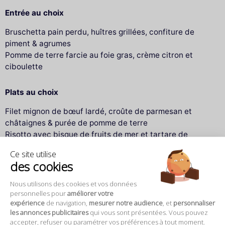
Entrée au choix
Bruschetta pain perdu, huîtres grillées, confiture de
piment & agrumes
Pomme de terre farcie au foie gras, crème citron et
ciboulette
Plats au choix
Filet mignon de bœuf lardé, croûte de parmesan et
châtaignes & purée de pomme de terre
Risotto avec bisque de fruits de mer et tartare de
langoustines
Ce site utilise
des cookies
Desserts au choix
Nous utilisons des cookies et vos données
Tronchetto di Natale, mousse de noisette
personnelles pour
améliorer votre
Bavarese orange, gèle de citron et zeste d’orange confit
expérience
de navigation,
mesurer notre audience
, et
personnaliser
les annonces publicitaires
qui vous sont présentées. Vous pouvez
accepter, refuser ou paramétrer vos préférences à tout moment.