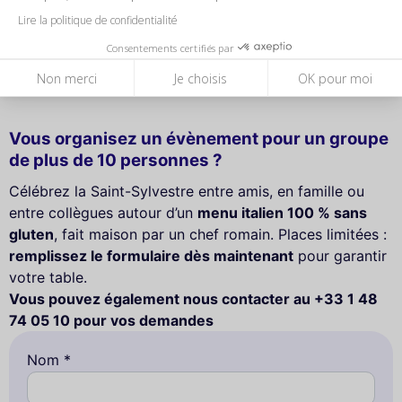
Lire la politique de confidentialité
Consentements certifiés par
🎉 Réveillon du Nouvel An en groupe
chez Little Nonna
Non merci
Je choisis
OK pour moi
Vous organisez un évènement pour un groupe
de plus de 10 personnes ?
Célébrez la Saint-Sylvestre entre amis, en famille ou
entre collègues autour d’un
menu italien 100 % sans
gluten
, fait maison par un chef romain. Places limitées :
remplissez le formulaire dès maintenant
pour garantir
votre table.
Vous pouvez également nous contacter au +33 1 48
74 05 10 pour vos demandes
Nom *