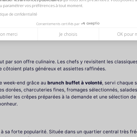
à la fois raffinée et décontractée. La salle principale offre 
ou paramétrer vos préférences à tout moment.
itique de confidentialité
Consentements certifiés par
véritable atout : elle permet de profiter d’un cadre agréable 
oucher du soleil. C’est aussi l’endroit parfait pour s’attarder
on merci
Je choisis
OK pour 
 par son offre culinaire. Les chefs y revisitent les classiqu
côtoient plats généreux et assiettes raffinées.
le week-end grâce au
brunch buffet à volonté
, servi chaque 
ies dorées, charcuteries fines, fromages sélectionnés, salad
ublier les crêpes préparées à la demande et une sélection de
bonheur.
à sa forte popularité. Située dans un quartier central très fréq