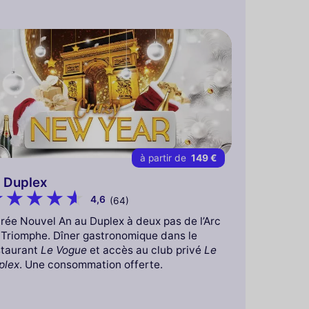
à partir de
149 €
 Duplex
4,6
(64)
rée Nouvel An au Duplex à deux pas de l’Arc
 Triomphe. Dîner gastronomique dans le
staurant
Le Vogue
et accès au club privé
Le
plex
. Une consommation offerte.