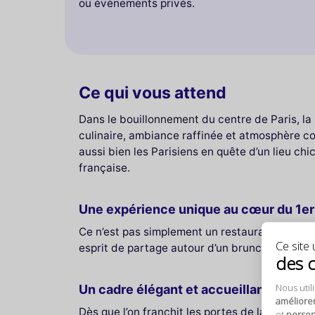
ou événements privés.
Ce qui vous attend
Dans le bouillonnement du centre de Paris, l
culinaire, ambiance raffinée et atmosphère con
aussi bien les Parisiens en quête d’un lieu ch
française.
Une expérience unique au cœur du 1e
Ce n’est pas simplement un restaurant : c’est u
Ce site u
esprit de partage autour d’un brunch généreux
des 
Nous util
Un cadre élégant et accueillant
améliore
Dès que l’on franchit les portes de la Maiso
et
personn