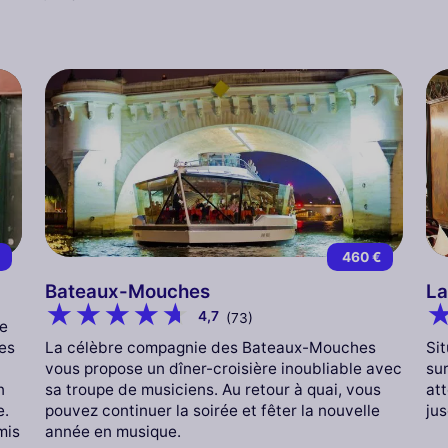
€
460 €
Bateaux-Mouches
La
4,7
(73)
ne
La célèbre compagnie des Bateaux-Mouches
Si
les
vous propose un dîner-croisière inoubliable avec
su
sa troupe de musiciens. Au retour à quai, vous
att
n
pouvez continuer la soirée et fêter la nouvelle
jus
e.
année en musique.
mis