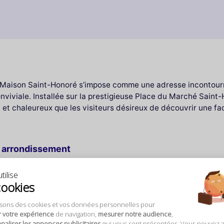
a Maison Saint-Honoré s’impose comme une adresse incontourn
viviale. Installée sur la prestigieuse Place du Marché Saint-
ic et chaleureux que les visiteurs désireux de découvrir une f
r arrondissement
n espace où l’art de la table rencontre la convivialité parisien
tilise
, chaque instant passé ici devient une expérience à part enti
cookies
isons des cookies et vos données personnelles pour
r votre expérience
de navigation,
mesurer notre audience
,
n Saint-Honoré, l’élégance du lieu séduit immédiatement. La 
aliser les annonces publicitaires
qui vous sont présentées. Vous pouvez 