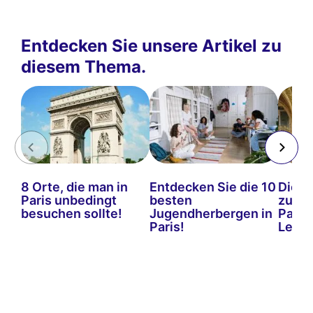
Entdecken Sie unsere Artikel zu
diesem Thema.
8 Orte, die man in
Entdecken Sie die 10
Die b
Paris unbedingt
besten
zum E
besuchen sollte!
Jugendherbergen in
Paris:
Paris!
Leitf