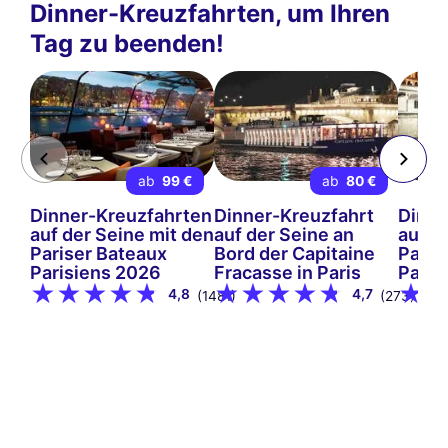
Dinner-Kreuzfahrten, um Ihren
Tag zu beenden!
ab
99 €
ab
80 €
Dinner-Kreuzfahrten
Dinner-Kreuzfahrt
Dinne
auf der Seine mit den
auf der Seine an
auf d
Pariser Bateaux
Bord der Capitaine
Paris
Parisiens 2026
Fracasse in Paris
Paris
4,8
4,7
(1481)
(273)