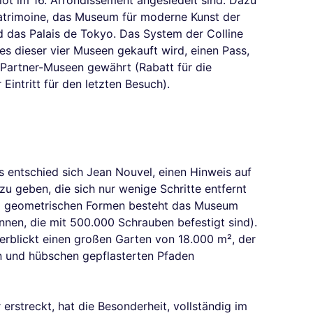
ot im 16. Arrondissement angesiedelt sind. Dazu
 patrimoine, das Museum für moderne Kunst der
d das Palais de Tokyo. Das System der Colline
nes dieser vier Museen gekauft wird, einen Pass,
en Partner-Museen gewährt (Rabatt für die
intritt für den letzten Besuch).
n
ls entschied sich Jean Nouvel, einen Hinweis auf
zu geben, die sich nur wenige Schritte entfernt
und geometrischen Formen besteht das Museum
nnen, die mit 500.000 Schrauben befestigt sind).
erblickt einen großen Garten von 18.000 m², der
 und hübschen gepflasterten Pfaden
 erstreckt, hat die Besonderheit, vollständig im