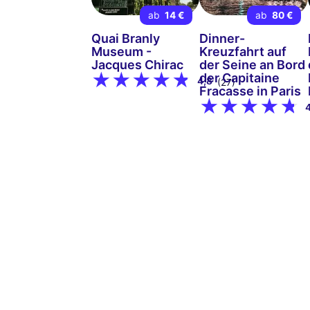
ab
14 €
ab
80 €
Quai Branly
Dinner-
Museum -
Kreuzfahrt auf
Jacques Chirac
der Seine an Bord
der Capitaine
4,8
(27)
Fracasse in Paris