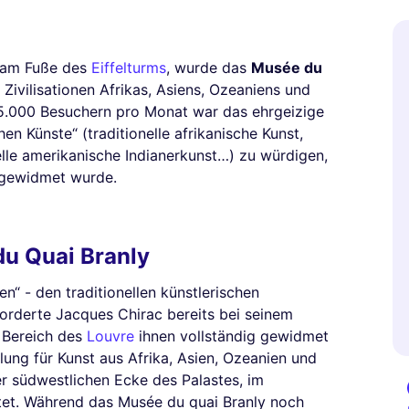
t am Fuße des
Eiffelturms
, wurde das
Musée du
ivilisationen Afrikas, Asiens, Ozeaniens und
5.000 Besuchern pro Monat war das ehrgeizige
en Künste“ (traditionelle afrikanische Kunst,
nelle amerikanische Indianerkunst…) zu würdigen,
 gewidmet wurde.
u Quai Branly
n“ - den traditionellen künstlerischen
forderte Jacques Chirac bereits bei seinem
n Bereich des
Louvre
ihnen vollständig gewidmet
lung für Kunst aus Afrika, Asien, Ozeanien und
r südwestlichen Ecke des Palastes, im
htet. Während das Musée du quai Branly noch