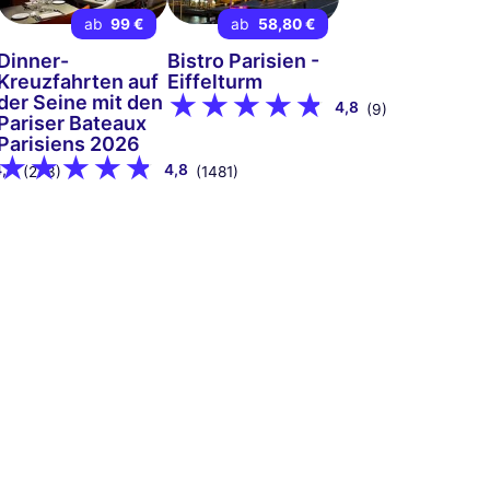
ab
99 €
ab
58,80 €
Dinner-
Bistro Parisien -
Kreuzfahrten auf
Eiffelturm
der Seine mit den
4,8
(9)
Pariser Bateaux
Parisiens 2026
4,7
4,8
(273)
(1481)