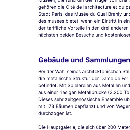
Museen, die rund um den Hügel von Chaill
gehören die Cité de l’architecture et du
Stadt Paris, das Musée du Quai Branly un
des musées bietet, wenn ein Eintritt in ei
der tarifliche Vorteile in den drei ander
nächsten beiden Besuche und kostenloser E
Gebäude und Sammlunge
Bei der Wahl seines architektonischen Sti
die metallische Struktur der Dame de Fer 
befindet. Mit Spielereien aus Metallen 
aus einer riesigen Metallbrücke (3.200 To
Dieses sehr zeitgenössische Ensemble üb
mit 178 Bäumen bepflanzt und von Wegen
durchzogen ist.
Die Hauptgalerie, die sich über 200 Meter