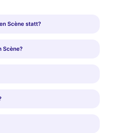
 en Scène statt?
en Scène?
?