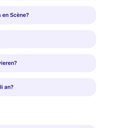
s en Scène?
vieren?
li an?