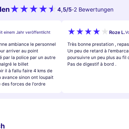
den
4,5
/5
2 Bewertungen
-
Roze L.
it einem Jahr veröffentlicht
Vo
onne ambiance le personnel
Très bonne prestation , repas
ur arriver au point
Un peu de retard à l'embarc
par la police par un autre
poursuivre un peu plus au fil 
lgré le billet
Pas de digestif à bord .
 il à fallu faire 4 kms de
 avance sinon ont loupait
 des forces de l'ordre
ch