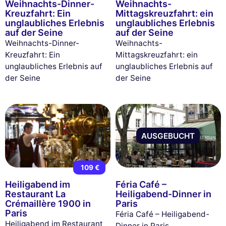
Weihnachts-Dinner-
Weihnachts-
Kreuzfahrt: Ein
Mittagskreuzfahrt: ein
unglaubliches Erlebnis
unglaubliches Erlebnis
auf der Seine
auf der Seine
Weihnachts-Dinner-
Weihnachts-
Kreuzfahrt: Ein
Mittagskreuzfahrt: ein
unglaubliches Erlebnis auf
unglaubliches Erlebnis auf
der Seine
der Seine
AUSGEBUCHT
109 €
Heiligabend im
Féria Café –
Restaurant La
Heiligabend-Dinner in
Crémaillère 1900 in
Paris
Paris
Féria Café – Heiligabend-
Heiligabend im Restaurant
Dinner in Paris